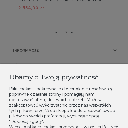
DONICE Z POLIMEROBETONU 40HX80X40 CM
2 354,00 zł
«
1
2
»
INFORMACJE
PŁATNOŚCI I DOSTAWA
Dbamy o Twoją prywatność
KONTAKT
Pliki cookies i pokrewne im technologie umożliwiają
poprawne działanie strony i pomagają nam
NEWSLETTER
dostosować ofertę do Twoich potrzeb. Możesz
zaakceptować wykorzystanie przez nas wszystkich
Podaj swój adres e-mail, jeżeli chcesz otrzymywać informacje o
tych plików i przejść do sklepu lub dostosować użycie
plików do swoich preferencji, wybierając opcję
nowościach i promocjach.
"Dostosuj zgody".
Zapisz się
Więcej o plikach cookies przeczytasz w naszej Polityce