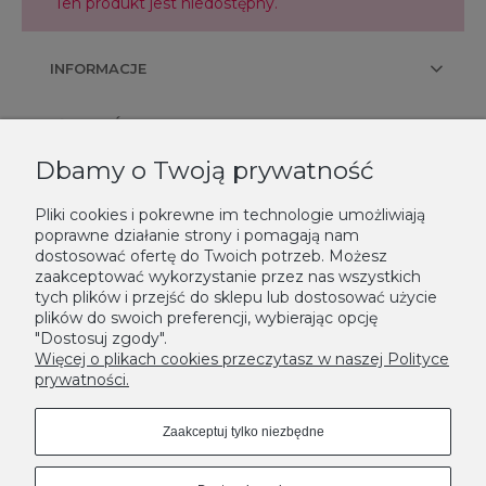
Ten produkt jest niedostępny.
INFORMACJE
PŁATNOŚCI I DOSTAWA
Dbamy o Twoją prywatność
KONTAKT
Pliki cookies i pokrewne im technologie umożliwiają
poprawne działanie strony i pomagają nam
NEWSLETTER
dostosować ofertę do Twoich potrzeb. Możesz
zaakceptować wykorzystanie przez nas wszystkich
Podaj swój adres e-mail, jeżeli chcesz otrzymywać informacje o
tych plików i przejść do sklepu lub dostosować użycie
nowościach i promocjach.
plików do swoich preferencji, wybierając opcję
"Dostosuj zgody".
Zapisz się
Więcej o plikach cookies przeczytasz w naszej Polityce
prywatności.
Zaakceptuj tylko niezbędne