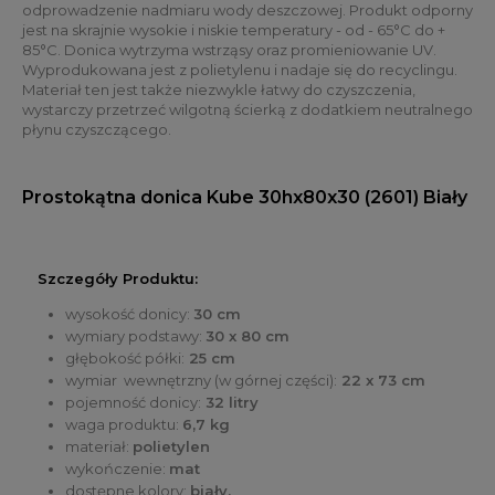
odprowadzenie nadmiaru wody deszczowej. Produkt odporny
jest na skrajnie wysokie i niskie temperatury - od - 65°C do +
85°C. Donica wytrzyma wstrząsy oraz promieniowanie UV.
Wyprodukowana jest z polietylenu i nadaje się do recyclingu.
Materiał ten jest także niezwykle łatwy do czyszczenia,
wystarczy przetrzeć wilgotną ścierką z dodatkiem neutralnego
płynu czyszczącego.
Prostokątna donica Kube 30hx80x30 (2601) Biały
Szczegóły Produktu:
wysokość donicy:
30 cm
wymiary podstawy:
30 x 80 cm
głębokość półki:
25 cm
wymiar wewnętrzny (w górnej części):
22 x 73 cm
pojemność donicy:
32 litry
waga produktu:
6,7 kg
materiał:
polietylen
wykończenie:
mat
dostępne kolory:
biały,