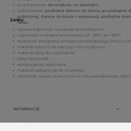
przeznaczenie:
do wnętrza, na zewnątrz
zastosowanie:
podłużne donice do domu, prostokątne do
publicznej, donice do biura i restauracji, podłużne do
Zalety:
taras.
wysoka odporność na warunki atmosferyczne;
odporność na skrajne temperatury od - 65°C do + 85°C;
możliwość dokupienia zestawu nawadniającego, który pozwala
materiał odporny na wstrząsy i mrozoodporny;
materiał łatwy do czyszczenia;
klasyczny kształt;
wysoka jakość wykonania;
materiał nadający się do recyklingu;
możliwość wywiercenia otworu w celu prawidłowego odpr
INFORMACJE
PŁATNOŚCI I DOSTAWA