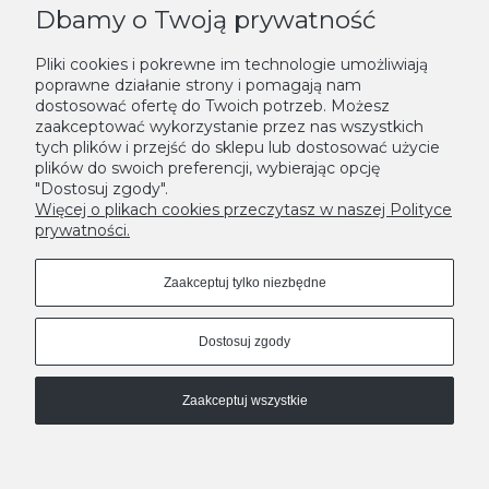
Dbamy o Twoją prywatność
KONTAKT
Pliki cookies i pokrewne im technologie umożliwiają
poprawne działanie strony i pomagają nam
NEWSLETTER
dostosować ofertę do Twoich potrzeb. Możesz
zaakceptować wykorzystanie przez nas wszystkich
Podaj swój adres e-mail, jeżeli chcesz otrzymywać informacje o
tych plików i przejść do sklepu lub dostosować użycie
nowościach i promocjach.
plików do swoich preferencji, wybierając opcję
"Dostosuj zgody".
Zapisz się
Więcej o plikach cookies przeczytasz w naszej Polityce
prywatności.
Zaakceptuj tylko niezbędne
Dostosuj zgody
Zaakceptuj wszystkie
MODNE DONICE - LEKSYKON
A
|
B
|
C
|
D
|
E
|
F
|
G
|
H
|
I
|
J
|
K
|
L
|
M
|
N
|
O
|
P
|
R
|
S
|
T
|
U
|
W
|
Z
Pokaż pełną wersję strony