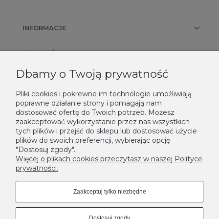
INFORMACJE
PŁATNOŚCI I DOSTAWA
Dbamy o Twoją prywatność
KONTAKT
Pliki cookies i pokrewne im technologie umożliwiają
poprawne działanie strony i pomagają nam
NEWSLETTER
dostosować ofertę do Twoich potrzeb. Możesz
zaakceptować wykorzystanie przez nas wszystkich
Podaj swój adres e-mail, jeżeli chcesz otrzymywać informacje o
tych plików i przejść do sklepu lub dostosować użycie
nowościach i promocjach.
plików do swoich preferencji, wybierając opcję
"Dostosuj zgody".
Zapisz się
Więcej o plikach cookies przeczytasz w naszej Polityce
prywatności.
Zaakceptuj tylko niezbędne
Dostosuj zgody