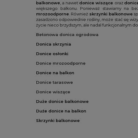
balkonowe
, a nawet
donice wiszące
oraz
donice
większego balkonu. Ponieważ stawiamy na bez
mrozoodporne
. Również
skrzynki balkonowe
sp
zasadzono odpowiednie rośliny, może stać się w
życie nieco brzydszym, ale nadal funkcjonalnym d
Betonowa donica ogrodowa
Donica skrzynia
Donice osłonki
Donice mrozoodporne
Donice na balkon
Donice tarasowe
Donice wiszące
Duże donice balkonowe
Duże donice na balkon
Skrzynki balkonowe