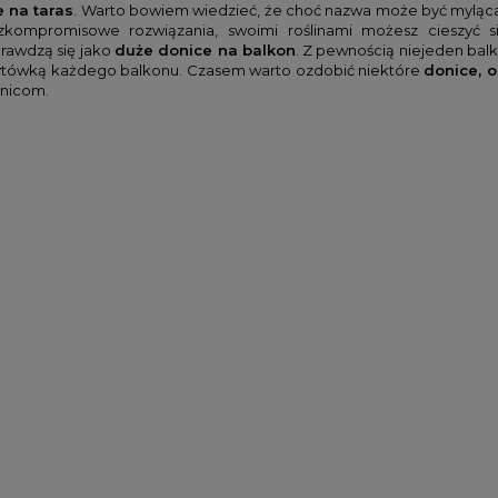
 na taras
. Warto bowiem wiedzieć, że choć nazwa może być myląc
kompromisowe rozwiązania, swoimi roślinami możesz cieszyć 
rawdzą się jako
duże donice na balkon
. Z pewnością niejeden bal
izytówką każdego balkonu. Czasem warto ozdobić niektóre
donice, o
onicom.