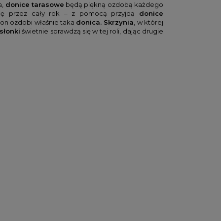
a,
donice tarasowe
będą piękną ozdobą każdego
się przez cały rok – z pomocą przyjdą
donice
kon ozdobi właśnie taka
donica. Skrzynia
, w której
słonki
świetnie sprawdzą się w tej roli, dając drugie