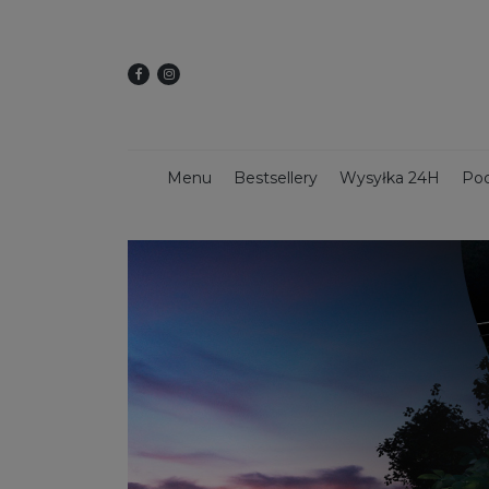
Menu
Bestsellery
Wysyłka 24H
Pod
Dekoracje świąteczne
Kwietniki
Dekoracy
Donice z włókna szklanego
Donice 