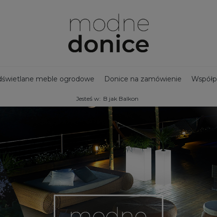
świetlane meble ogrodowe
Donice na zamówienie
Współp
Jesteś w:
B jak Balkon
jny zbiornik na deszczówkę
Bestsellery - Donice ogrodowe
na taras
Ozdoby ogrodowe
Duże donice
Nowości
Doni