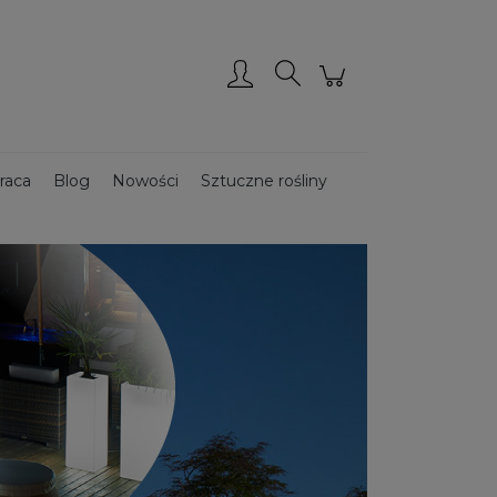
Zarejestruj się
Zaloguj się
raca
Blog
Nowości
Sztuczne rośliny
Donice ze stali CORTEN
Donice drewniane
ce podświetlane
Donice ogrodowe