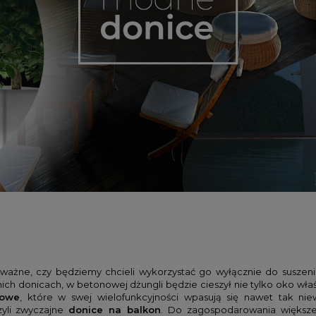
ważne, czy będziemy chcieli wykorzystać go wyłącznie do suszeni
h donicach, w betonowej dżungli będzie cieszył nie tylko oko właści
dowe
, które w swej wielofunkcyjności wpasują się nawet tak ni
zyli zwyczajne
donice na balkon
. Do zagospodarowania większe