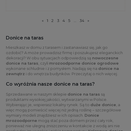
«
1
2
3
4
5
...
34
»
Donice na taras
Mieszkasz w domu z tarasem i zastanawiasz się, jak go
ozdobić? A może prowadzisz firmę i poszukujesz eleganckich
dekoracji? W obu sytuacjach odpowiedzią są
nowoczesne
donice na taras
, czyli
mrozoodporne donice ogrodowe
wykonane schludnie i z pomysłem. Nadają się na
donice na
zewnątrz
i do wnętrza budynków. Przeczytaj o nich więcej.
Co wyróżnia nasze donice na taras?
Sprzedawane w naszym sklepie
donice na taras
są
produktami wysokiej jakości, wytwarzanymi w Polsce.
Wybierając je, wspierasz lokalny rynek. Są to
duże donice
, a
więc mogą pomieścić więcej niż jedną roślinę – szczegółowe
wymiary modeli znajdziesz w ich opisach.
Donice
mrozoodporne
mogą stać poza domem przez cały rok,
ponieważ nie ulegną zniszczeniu w kontakcie z wodą ani nie