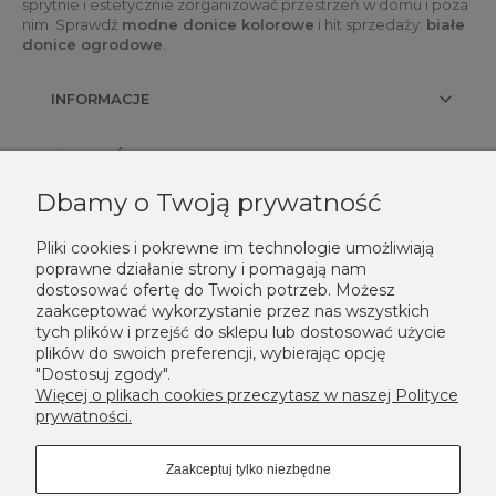
sprytnie i estetycznie zorganizować przestrzeń w domu i poza
nim. Sprawdź
modne donice kolorowe
i hit sprzedaży:
białe
donice ogrodowe
.
INFORMACJE
PŁATNOŚCI I DOSTAWA
Dbamy o Twoją prywatność
KONTAKT
Pliki cookies i pokrewne im technologie umożliwiają
poprawne działanie strony i pomagają nam
NEWSLETTER
dostosować ofertę do Twoich potrzeb. Możesz
zaakceptować wykorzystanie przez nas wszystkich
Podaj swój adres e-mail, jeżeli chcesz otrzymywać informacje o
tych plików i przejść do sklepu lub dostosować użycie
nowościach i promocjach.
plików do swoich preferencji, wybierając opcję
"Dostosuj zgody".
Zapisz się
Więcej o plikach cookies przeczytasz w naszej Polityce
prywatności.
Zaakceptuj tylko niezbędne