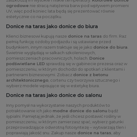
zaszkodzą im wysokie i niskie temperatury.
Kolorowe donice
ogrodowe
nie stracą natężenia barw pod wpływem promieni
UV, więc pod koniec lata będą się prezentować równie
estetycznie co na początku.
Donice na taras jako donice do biura
Klienci biznesowi kupują nasze
donice na taras
do firm. Raz
pełnią funkcję ozdoby podjazdu i są ustawiane przed
budynkiem, innym razem traktuje się je jako
donice do biura
.
Świetnie wyglądają w salkach szkoleniowych,
pomieszczeniach pracowniczych, holach.
Donice
podświetlane LED
sprawdzą się w gabinecie prezesa oraz w
pomieszczeniu, w którym dochodzi do spotkań z klientami i
partnerami biznesowymi. Zobacz
donice z betonu
architektonicznego
, cortenu czy tworzywa sztucznego i
wybierz modele wpisujące się w estetykę biura.
Donice na taras jako donice do salonu
Inny pomysł na wykorzystanie naszych produktów to
potraktowanie ich jako
modne donice do salonu
bądź
sypialni. Pamiętaj jednak, że jeśli chcesz postawić rośliny w
pomieszczeniu, w którym zamierzasz spać, wybierz gatunki
przeprowadzające odwrotną fotosyntezę – wytwarzają tlen i
poprawiają jakość snu. Zakup nasze
donice na taras
, aby