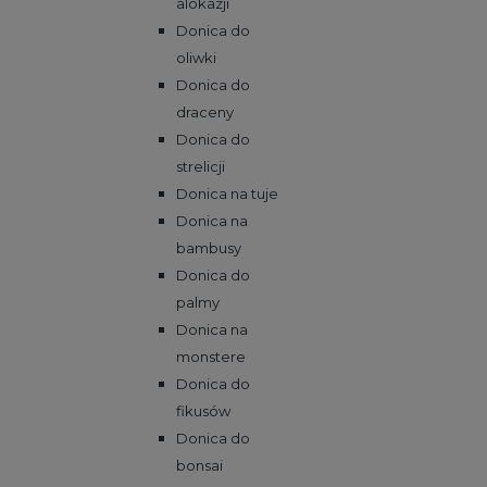
alokazji
Donica do
oliwki
Donica do
draceny
Donica do
strelicji
Donica na tuje
Donica na
bambusy
Donica do
palmy
Donica na
monstere
Donica do
fikusów
Donica do
bonsai