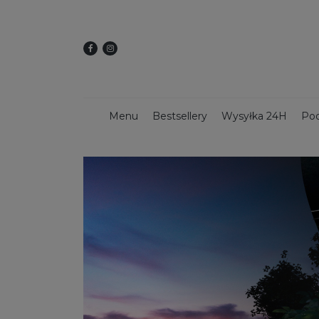
Menu
Bestsellery
Wysyłka 24H
Pod
Dekoracje świąteczne
Kwietniki
Dekoracy
Donice z włókna szklanego
Donice 