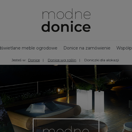
świetlane meble ogrodowe
Donice na zamówienie
Współp
Jesteś w:
Donice
Donice wg roślin
Doniczki dla alokazji
jny zbiornik na deszczówkę
Bestsellery - Donice ogrodowe
na taras
Ozdoby ogrodowe
Duże donice
Nowości
Doni