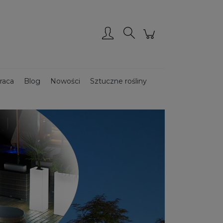
Zarejestruj się
Zaloguj się
raca
Blog
Nowości
Sztuczne rośliny
Donice ze stali CORTEN
Donice drewniane
ce podświetlane
Donice ogrodowe