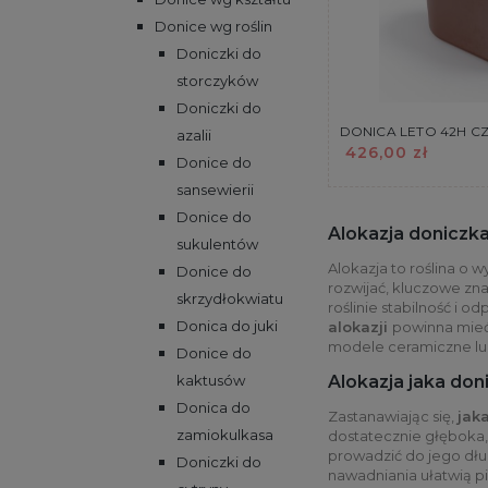
Donice wg roślin
Doniczki do
storczyków
Doniczki do
DONICA LETO 42H 
azalii
426,00 zł
Donice do
sansewierii
Donice do
Alokazja doniczka
sukulentów
Alokazja to roślina o 
Donice do
rozwijać, kluczowe z
skrzydłokwiatu
roślinie stabilność i 
Donica do juki
alokazji
powinna mieć
modele ceramiczne lub
Donice do
Alokazja jaka doni
kaktusów
Donica do
Zastanawiając się,
jak
zamiokulkasa
dostatecznie głęboka, 
prowadzić do jego dług
Doniczki do
nawadniania ułatwią p