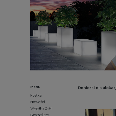
Menu
Doniczki dla alokazj
kostka
Nowości
Wysyłka 24H
Bestsellery