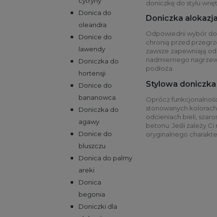
cytryny
doniczkę do stylu wnęt
Donica do
Doniczka alokazja
oleandra
Odpowiedni wybór donicz
Donice do
chronią przed przegrze
lawendy
zawsze zapewniają odpo
nadmiernego nagrzewa
Doniczka do
podłoża.
hortensji
Stylowa doniczka d
Donice do
bananowca
Oprócz funkcjonalnośc
stonowanych kolorach,
Doniczka do
odcieniach bieli, szaro
agawy
betonu. Jeśli zależy C
Donice do
oryginalnego charakte
bluszczu
Donica do palmy
areki
Donica
begonia
Doniczki dla