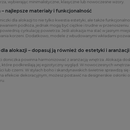
rza, wybierając minimalistyczne, klasyczne lub nowoczesne wzory.
 – najlepsze materiały i funkcjonalność
ki dla alokazji to nie tylko kwestia estetyki, ale także funkcjonalnoś
waniem podłoża, jednak mogą być ciężkie i trudne w przenoszeniu. Pl
wiednią cyrkulację powietrza. Jeśli alokazja ma stać w jasnym miejs
nia korzeni. Dodatkowo, modele z wbudowanymi wkładami pozwalaj
la alokazji – dopasuj ją również do estetyki i aranżacj
i doniczka powinna harmonizować z aranżacją wnętrza. Alokazja do
 które podkreślają jej egzotyczny wygląd. W nowoczesnych wnętrza
ści lub czerni. W stylach boho i skandynawskich świetnie sprawdzą się 
i na efekcie dekoracyjnym, możesz postawić na designerskie osłonki
ru.