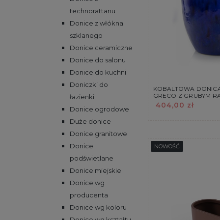
technorattanu
Donice z włókna
szklanego
Donice ceramiczne
Donice do salonu
Donice do kuchni
Doniczki do
KOBALTOWA DONICA
GRECO Z GRUBYM R
łazienki
404,00 zł
Donice ogrodowe
Duże donice
Donice granitowe
Donice
NOWOŚĆ
podświetlane
Donice miejskie
Donice wg
producenta
Donice wg koloru
Donice wg kształtu