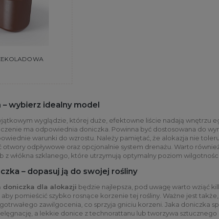
CZEKOLADOWA
 – wybierz idealny model
wyjątkowym wyglądzie, której duże, efektowne liście nadają wnętrzu 
naczenie ma odpowiednia doniczka. Powinna być dostosowana do w
odpowiednie warunki do wzrostu. Należy pamiętać, że alokazja nie tol
 otwory odpływowe oraz opcjonalnie system drenażu. Warto również 
 z włókna szklanego, które utrzymują optymalny poziom wilgotnośc
czka – dopasuj ją do swojej rośliny
a doniczka dla alokazji
będzie najlepsza, pod uwagę warto wziąć ki
aby pomieścić szybko rosnące korzenie tej rośliny. Ważne jest także
otrwałego zawilgocenia, co sprzyja gniciu korzeni. Jaka doniczka s
ielęgnację, a lekkie donice z technorattanu lub tworzywa sztuczneg