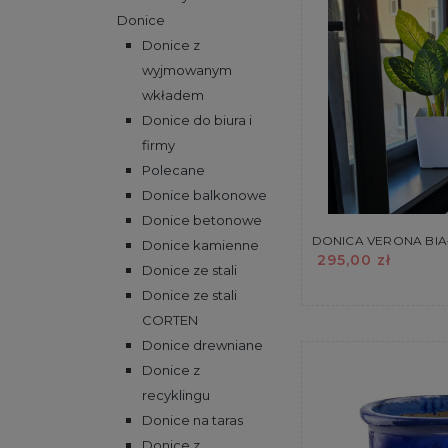
Donice
Donice z
wyjmowanym
wkładem
Donice do biura i
firmy
Polecane
Donice balkonowe
Donice betonowe
DONICA VERONA BIA
Donice kamienne
295,00 zł
Donice ze stali
Donice ze stali
CORTEN
Donice drewniane
Donice z
recyklingu
Donice na taras
Donice z