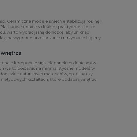
ci. Ceramiczne modele świetnie stabilizują roślinę i
astikowe donice są lekkie i praktyczne, ale nie
cu, warto wybrać jasną doniczkę, aby uniknąć
ą na wygodne przesadzanie i utrzymanie higieny
i wnętrza
skonale komponuje się z eleganckimi donicami w
ch warto postawić na minimalistyczne modele w
doniczki z naturalnych materiałów, np. gliny czy
 o nietypowych kształtach, które dodadzą wnętrzu