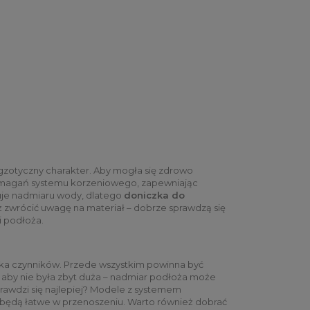
egzotyczny charakter. Aby mogła się zdrowo
ymagań systemu korzeniowego, zapewniając
eruje nadmiaru wody, dlatego
doniczka do
zwrócić uwagę na materiał – dobrze sprawdzą się
i podłoża.
lka czynników. Przede wszystkim powinna być
, aby nie była zbyt duża – nadmiar podłoża może
prawdzi się najlepiej? Modele z systemem
o będą łatwe w przenoszeniu. Warto również dobrać