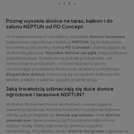
«
1
2
»
Poznaj wysokie donice na taras, balkon i do
salonu NEPTUN od PD Concept
W niniejszej kategorii zebraliśmy wszystkie
donice tarasowe
,
balkonowe i ogrodowe z kolekcji
NEPTUN
. Są to dekoracje
tworzone przez polską markę
PD Concept
i odznaczające się
doskonałą jakością.
Wysokie donice okrągłe
mają podstawę
w kształcie koła. Ścianki nie są jednak prostopadłe, ale
zamocowane pod kątem – rozszerzają się ku górze,
umożliwiając posadzenie krzewu lub drzewka ozdobnego.
Eleganckie donice
zmieszczą się na średnim balkonie lub
tarasie, a także w salonie, sypialni, przedpokoju.
Jaką trwałością odznaczają się duże donice
ogrodowe i tarasowe NEPTUN?
W domu i firmie nie musisz się martwić o niesprzyjające
warunki pogodowe. Kwestię trwałości rozważa się dopiero
wtedy, gdy przegląda się
donice ogrodowe
i inne
donice
zewnętrzne
. Jakie powinny być? Na pewno odporne na
wilgoć i wodę. Dalej odporne na ujemne i wysokie
temperatury. Przydałyby się też
donice do grodu
odporne na