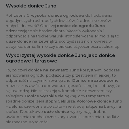
Wysokie donice Juno
Potrzebna Ci
wysoka donica ogrodowa
do hodowania
pojedynczych roślin: dużych kwiatów, średnich krzewów i
małych drzewek? Obejrzyj
donice do ogrodu Juno
,
odznaczające się bardzo dobrą jakością wykonania i
odpornością na trudne warunki atmosferyczne. Mimo iż są to
duże donice na zewnątrz
, skorzystasz z nich również w
budynku: domu, firmie czy obiekcie użyteczności publicznej.
Wykorzystaj wysokie donice Juno jako donice
ogrodowe i tarasowe
To, co czyni
donice na zewnątrz Juno
korzystnymi podczas
aranżowania ogrodu, podjazdu czy przestrzeni miejskiej, to
odporność na czynniki zewnętrzne.
Donice mrozoodporne
możesz zostawić na podwórku na jesień i zimę bez obawy, że
się uszkodzą. Nie zniszczeją w kontakcie z deszczem czy
śniegiem.
Donice wysokie
nie pękną, gdy temperatura
spadnie poniżej zera stopni Celsjusza.
Kolorowe donice Juno
– zielona, czerwona albo żółta – nie stracą natężenia barwy na
słońcu. Dodatkowo
duże donice
wytrzymają drobne
uszkodzenia mechaniczne: zarysowania, uderzenia, upadki z
nieznacznej wysokości.