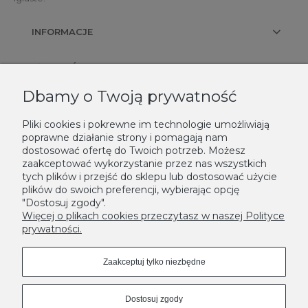
INFORMACJE
PŁATNOŚCI I DOSTAWA
Dbamy o Twoją prywatność
KONTAKT
Pliki cookies i pokrewne im technologie umożliwiają
poprawne działanie strony i pomagają nam
NEWSLETTER
dostosować ofertę do Twoich potrzeb. Możesz
zaakceptować wykorzystanie przez nas wszystkich
Podaj swój adres e-mail, jeżeli chcesz otrzymywać informacje o
tych plików i przejść do sklepu lub dostosować użycie
plików do swoich preferencji, wybierając opcję
nowościach i promocjach.
"Dostosuj zgody".
Zapisz się
Więcej o plikach cookies przeczytasz w naszej Polityce
prywatności.
Zaakceptuj tylko niezbędne
Dostosuj zgody