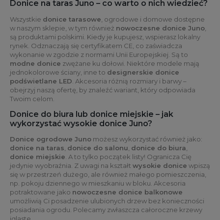
Donice na taras Juno – co warto o nich wiedzieć?
Wszystkie
donice tarasowe
, ogrodowe i domowe dostępne
w naszym sklepie, w tym również
nowoczesne donice Juno
,
są produktami polskimi. Kiedy je kupujesz, wspierasz lokalny
rynek. Odznaczają się certyfikatem CE, co zaświadcza
wykonanie w zgodzie z normami Unii Europejskiej. Są to
modne donice
zwężane ku dołowi. Niektóre modele mają
jednokolorowe ściany, inne to
designerskie donice
podświetlane LED
. Akcesoria różnią rozmiary i barwy –
obejrzyj naszą ofertę, by znaleźć wariant, który odpowiada
Twoim celom.
Donice do biura lub donice miejskie – jak
wykorzystać wysokie donice Juno?
Donice ogrodowe Juno
możesz wykorzystać również jako:
donice na taras
,
donice do salonu
,
donice do biura
,
donice miejskie
. A to tylko początek listy! Ogranicza Cię
jedynie wyobraźnia. Z uwagi na kształt
wysokie donice
wpiszą
się w przestrzeń dużego, ale również małego pomieszczenia,
np. pokoju dziennego w mieszkaniu w bloku. Akcesoria
potraktowane jako
nowoczesne donice balkonowe
umożliwią Ci posadzenie ulubionych drzew bez konieczności
posiadania ogrodu. Polecamy zwłaszcza całoroczne krzewy
iglaste.