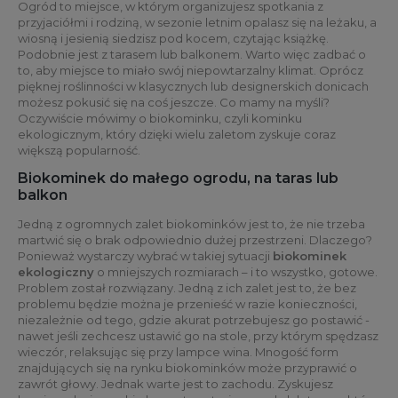
Ogród to miejsce, w którym organizujesz spotkania z
przyjaciółmi i rodziną, w sezonie letnim opalasz się na leżaku, a
wiosną i jesienią siedzisz pod kocem, czytając książkę.
Podobnie jest z tarasem lub balkonem. Warto więc zadbać o
to, aby miejsce to miało swój niepowtarzalny klimat. Oprócz
pięknej roślinności w klasycznych lub designerskich donicach
możesz pokusić się na coś jeszcze. Co mamy na myśli?
Oczywiście mówimy o biokominku, czyli kominku
ekologicznym, który dzięki wielu zaletom zyskuje coraz
większą popularność.
Biokominek do małego ogrodu, na taras lub
balkon
Jedną z ogromnych zalet biokominków jest to, że nie trzeba
martwić się o brak odpowiednio dużej przestrzeni. Dlaczego?
Ponieważ wystarczy wybrać w takiej sytuacji
bio
kominek
ekologiczny
o mniejszych rozmiarach – i to wszystko, gotowe.
Problem został rozwiązany. Jedną z ich zalet jest to, że bez
problemu będzie można je przenieść w razie konieczności,
niezależnie od tego, gdzie akurat potrzebujesz go postawić -
nawet jeśli zechcesz ustawić go na stole, przy którym spędzasz
wieczór, relaksując się przy lampce wina. Mnogość form
znajdujących się na rynku biokominków może przyprawić o
zawrót głowy. Jednak warte jest to zachodu. Zyskujesz