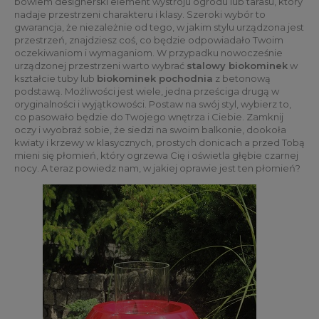
bowiem designerski element wystroju ogrodu lub tarasu, który
nadaje przestrzeni charakteru i klasy. Szeroki wybór to
gwarancja, że niezależnie od tego, w jakim stylu urządzona jest
przestrzeń, znajdziesz coś, co będzie odpowiadało Twoim
oczekiwaniom i wymaganiom. W przypadku nowocześnie
urządzonej przestrzeni warto wybrać
stalowy biokominek
w
kształcie tuby lub
biokominek pochodnia
z betonową
podstawą. Możliwości jest wiele, jedna prześciga drugą w
oryginalności i wyjątkowości. Postaw na swój styl, wybierz to,
co pasowało będzie do Twojego wnętrza i Ciebie. Zamknij
oczy i wyobraź sobie, że siedzi na swoim balkonie, dookoła
kwiaty i krzewy w klasycznych, prostych donicach a przed Tobą
mieni się płomień, który ogrzewa Cię i oświetla głębie czarnej
nocy. A teraz powiedz nam, w jakiej oprawie jest ten płomień?