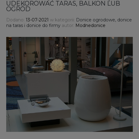
UDEKOROWAĆ TARAS, BALKON LUB
OGRÓD
Dodano:
13-07-2021
w kategorii:
Donice ogrodowe, donice
na taras i donice do firmy
autor:
Modnedonice