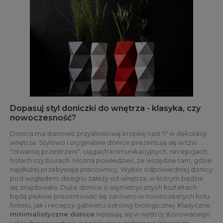
Dopasuj styl doniczki do wnętrza - klasyka, czy
nowoczesność?
Donica ma stanowić przysłowiową kropkę nad "i" w dekoracji
wnętrza. Stylowo i oryginalnie donice prezentują się w tzw.
"otwartej przestrzeni", ciągach komunikacyjnych, recepcjach,
holach czy biurach. Można powiedzieć, że wszędzie tam, gdzie
najdłużej przebywają pracownicy. Wybór odpowiedniej donicy
pod względem designu zależy od wnętrza, w którym będzie
się znajdowała. Duże donice o asymetrycznych kształtach
będą pięknie prezentować się zarówno w nowoczesnych holu
hotelu, jak i recepcji gabinetu odnowy biologicznej. Klasyczne,
minimalistyczne donice
wpasują się w wystrój stonowanego