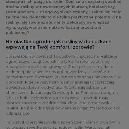
ciociami i ich pasją do roślin. Dziś coraz częściej spotkać
można rośliny w nowoczesnych biurach, hotelach czy
restauracjach. Z czego wynikają zmiany? Jak to się stało,
że obecnie doniczki to nie tylko praktyczne pojemniki na
rośliny, ale również elementy dekoracyjne wnętrza
wykorzystywane niemalże w każdej przestrzeni
publicznej?
Namiastka ogrodu - jak rośliny w doniczkach
wpływają na Twój komfort i zdrowie?
Uprawa roślin w donicach to doskonały sposób na realizację
ogrodniczych pasji. Jednak nie tylko. To również zdrowy i
modny trend w dekoracji wnętrz. Zaraz przejdziemy do roli
ozdobnej, ale zanim to nastąpi, powiedzmy kilka słów o
korzyściach zdrowotnych, jakie niesie za sobą uprawa roślin w
donicach. Przede wszystkim rośliny nawilżają i oczyszczają
powietrze, którym oddychasz. Pochłaniają substancje
chemiczne i dostarczają Ci więcej tlenu. Ponadto z uwagi na
fakt, że kolor zielony korzystnie wpływa na wzrok, mają
również znaczenie w odniesieniu do jakości odpoczynku i
relaksu. Rośliny oddziałują bowiem na organizm ludzki kojąco i
odprężająco.
I to wszystko jest niezwykle ważnym czynnikiem mówiącym o
korzyściach wynikających z hodowli roślin. Warto jednak