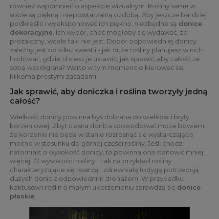
również wspomnieć o aspekcie wizualnym. Rośliny same w
sobie są piękną i niepowtarzalną ozdobą. Aby jeszcze bardziej
podkreślić i wyeksponować ich piękno, niezbędne są
donice
dekoracyjne
. Ich wybór, choć mogłoby się wydawać, że
prozaiczny, wcale taki nie jest. Dobór odpowiedniej donicy
zależny jest od kilku kwestii - jak duże rośliny planujesz w nich
hodować, gdzie chcesz je ustawić, jak sprawić, aby całość ze
sobą współgrała? Warto w tym momencie kierować się
kilkoma prostymi zasadami.
Jak sprawić, aby doniczka i roślina tworzyły jedną
całość?
Wielkość donicy powinna byś dobrana do wielkości bryły
korzeniowej. Zbyt ciasna donica spowodować może bowiem,
że korzenie nie będą w stanie rozrosnąć się wystarczająco
mocno w stosunku do górnej części rośliny. Jeśli chodzi
natomiast o wysokość donicy, to powinna ona stanowić mniej
więcej 1/3 wysokości rośliny. I tak na przykład rośliny
charakteryzujące się twardą i zdrewniałą łodygą potrzebują
dużych donic z odpowiednim drenażem. W przypadku
kaktusów i roślin o małym ukorzenieniu sprawdzą się
donice
płaskie
.