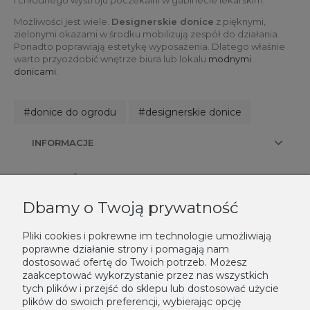
i chłodnego wystroju poczekalni w gabinecie lekarskim.
Możliwości jest wiele.
Designerskie donice
z pięknymi,
zielonymi okazami w środku mobilizują zespół do działania.
Ponadto poprawiają estetykę wyposażenia. Dlatego właśnie
warto przyozdobić wnętrze biura lub lokalu
modnymi
donicami
.
#donice do ogrodu
#designerskie donice
INFORMACJE
PŁATNOŚCI I DOSTAWA
Dbamy o Twoją prywatność
KONTAKT
Pliki cookies i pokrewne im technologie umożliwiają
poprawne działanie strony i pomagają nam
NEWSLETTER
dostosować ofertę do Twoich potrzeb. Możesz
zaakceptować wykorzystanie przez nas wszystkich
Podaj swój adres e-mail, jeżeli chcesz otrzymywać informacje o
tych plików i przejść do sklepu lub dostosować użycie
plików do swoich preferencji, wybierając opcję
nowościach i promocjach.