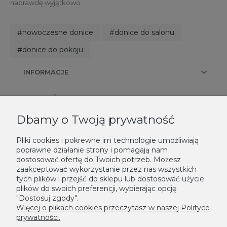
naprawdę wyjątkowo.
#nowoczesne donice
#donice do salonu
#donice do pokoju
INFORMACJE
PŁATNOŚCI I DOSTAWA
Dbamy o Twoją prywatność
KONTAKT
Pliki cookies i pokrewne im technologie umożliwiają
poprawne działanie strony i pomagają nam
NEWSLETTER
dostosować ofertę do Twoich potrzeb. Możesz
zaakceptować wykorzystanie przez nas wszystkich
Podaj swój adres e-mail, jeżeli chcesz otrzymywać informacje o
tych plików i przejść do sklepu lub dostosować użycie
nowościach i promocjach.
plików do swoich preferencji, wybierając opcję
"Dostosuj zgody".
Zapisz się
Więcej o plikach cookies przeczytasz w naszej Polityce
prywatności.