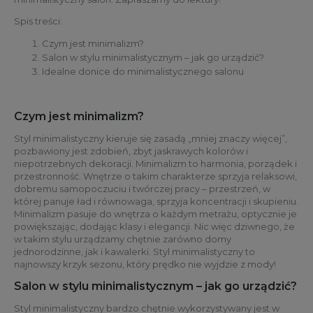
Spis treści:
Czym jest minimalizm?
Salon w stylu minimalistycznym – jak go urządzić?
Idealne donice do minimalistycznego salonu
Czym jest minimalizm?
Styl minimalistyczny kieruje się zasadą „mniej znaczy więcej”,
pozbawiony jest zdobień, zbyt jaskrawych kolorów i
niepotrzebnych dekoracji. Minimalizm to harmonia, porządek i
przestronność. Wnętrze o takim charakterze sprzyja relaksowi,
dobremu samopoczuciu i twórczej pracy – przestrzeń, w
której panuje ład i równowaga, sprzyja koncentracji i skupieniu.
Minimalizm pasuje do wnętrza o każdym metrażu, optycznie je
powiększając, dodając klasy i elegancji. Nic więc dziwnego, że
w takim stylu urządzamy chętnie zarówno domy
jednorodzinne, jak i kawalerki. Styl minimalistyczny to
najnowszy krzyk sezonu, który prędko nie wyjdzie z mody!
Salon w stylu minimalistycznym – jak go urządzić?
Styl minimalistyczny bardzo chętnie wykorzystywany jest w