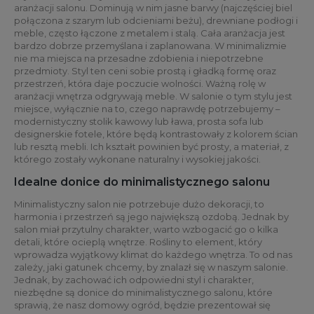
aranżacji salonu. Dominują w nim jasne barwy (najczęściej biel
połączona z szarym lub odcieniami beżu), drewniane podłogi i
meble, często łączone z metalem i stalą. Cała aranżacja jest
bardzo dobrze przemyślana i zaplanowana. W minimalizmie
nie ma miejsca na przesadne zdobienia i niepotrzebne
przedmioty. Styl ten ceni sobie prostą i gładką formę oraz
przestrzeń, która daje poczucie wolności. Ważną rolę w
aranżacji wnętrza odgrywają meble. W salonie o tym stylu jest
miejsce, wyłącznie na to, czego naprawdę potrzebujemy –
modernistyczny stolik kawowy lub ława, prosta sofa lub
designerskie fotele, które będą kontrastowały z kolorem ścian
lub resztą mebli. Ich kształt powinien być prosty, a materiał, z
którego zostały wykonane naturalny i wysokiej jakości.
Idealne donice do minimalistycznego salonu
Minimalistyczny salon nie potrzebuje dużo dekoracji, to
harmonia i przestrzeń są jego największą ozdobą. Jednak by
salon miał przytulny charakter, warto wzbogacić go o kilka
detali, które ocieplą wnętrze. Rośliny to element, który
wprowadza wyjątkowy klimat do każdego wnętrza. To od nas
zależy, jaki gatunek chcemy, by znalazł się w naszym salonie.
Jednak, by zachować ich odpowiedni styl i charakter,
niezbędne są donice do minimalistycznego salonu, które
sprawią, że nasz domowy ogród, będzie prezentował się