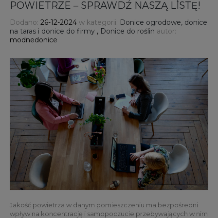
POWIETRZE – SPRAWDŹ NASZĄ LISTĘ!
Dodano:
26-12-2024
w kategorii:
Donice ogrodowe, donice
na taras i donice do firmy
,
Donice do roślin
autor:
modnedonice
Jakość powietrza w danym pomieszczeniu ma bezpośredni
wpływ na koncentrację i samopoczucie przebywających w nim