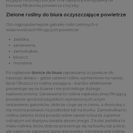
względu na powyższe jest ona najlepszą kandydatką na
biurową filtratorkę powietrza z tej listy.
Zielone rośliny do biura oczyszczające powietrze
Oto najpopularniejsze gatunki roślin zielonych o
właściwościach filtrujących powietrze:
zielistka,
sanseweria,
zamiokulkas,
bluszcz,
monstera.
Po najlepsze
donice do biura
zapraszamy oczywiście do
naszego sklepu – gdzie ustawić rośliny wymienione na naszej
liście? Bluszcz to roślina zwisająca – bardzo efektownie
prezentuje się na ścianie i nie potrzebuje dużego
nasłonecznienia. Sanseweria to roślina najskuteczniej filtrującą
powietrze spośród wszystkich wymienionych w tym
zestawieniu gatunków, dobrze czuje się w cieniu, a doniczkę z
nią można postawić na podłodze lub na biurku. Zamiokulkas to
roślina zielona, która poradzi sobie nawet w biurze zupełnie
odciętym od dopływu światła słonecznego. Z kolei zielistka to
mała roślinka, która dobrze prezentuje się na biurku lub półce,
ale należy jej zapewnić jasne stanowisko. Monstera jest rośliną,