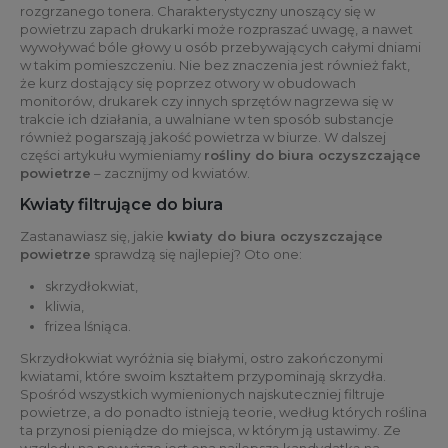
rozgrzanego tonera. Charakterystyczny unoszący się w
powietrzu zapach drukarki może rozpraszać uwagę, a nawet
wywoływać bóle głowy u osób przebywających całymi dniami
w takim pomieszczeniu. Nie bez znaczenia jest również fakt,
że kurz dostający się poprzez otwory w obudowach
monitorów, drukarek czy innych sprzętów nagrzewa się w
trakcie ich działania, a uwalniane w ten sposób substancje
również pogarszają jakość powietrza w biurze. W dalszej
części artykułu wymieniamy
rośliny do biura oczyszczające
powietrze
– zacznijmy od kwiatów.
Kwiaty filtrujące do biura
Zastanawiasz się, jakie
kwiaty do biura oczyszczające
powietrze
sprawdzą się najlepiej? Oto one:
skrzydłokwiat,
kliwia,
frizea lśniąca.
Skrzydłokwiat wyróżnia się białymi, ostro zakończonymi
kwiatami, które swoim kształtem przypominają skrzydła.
Spośród wszystkich wymienionych najskuteczniej filtruje
powietrze, a do ponadto istnieją teorie, według których roślina
ta przynosi pieniądze do miejsca, w którym ją ustawimy. Ze