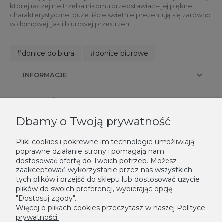
której raczej nie trzeba nikomu przedstawiać – jej piękne,
charakterystyczne, duże liście świetnie prezentują się zarówno
w domowej, jak i biurowej przestrzeni.
#donice do biura
#donice biurowe
INFORMACJE
PŁATNOŚCI I DOSTAWA
Dbamy o Twoją prywatność
KONTAKT
Pliki cookies i pokrewne im technologie umożliwiają
poprawne działanie strony i pomagają nam
NEWSLETTER
dostosować ofertę do Twoich potrzeb. Możesz
zaakceptować wykorzystanie przez nas wszystkich
Podaj swój adres e-mail, jeżeli chcesz otrzymywać informacje o
tych plików i przejść do sklepu lub dostosować użycie
nowościach i promocjach.
plików do swoich preferencji, wybierając opcję
"Dostosuj zgody".
Zapisz się
Więcej o plikach cookies przeczytasz w naszej Polityce
prywatności.