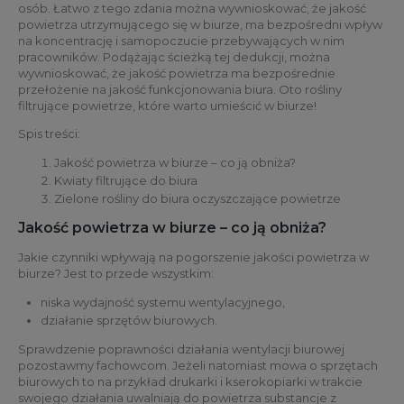
osób. Łatwo z tego zdania można wywnioskować, że jakość
powietrza utrzymującego się w biurze, ma bezpośredni wpływ
na koncentrację i samopoczucie przebywających w nim
pracowników. Podążając ścieżką tej dedukcji, można
wywnioskować, że jakość powietrza ma bezpośrednie
przełożenie na jakość funkcjonowania biura. Oto rośliny
filtrujące powietrze, które warto umieścić w biurze!
Spis treści:
Jakość powietrza w biurze – co ją obniża?
Kwiaty filtrujące do biura
Zielone rośliny do biura oczyszczające powietrze
Jakość powietrza w biurze – co ją obniża?
Jakie czynniki wpływają na pogorszenie jakości powietrza w
biurze? Jest to przede wszystkim:
niska wydajność systemu wentylacyjnego,
działanie sprzętów biurowych.
Sprawdzenie poprawności działania wentylacji biurowej
pozostawmy fachowcom. Jeżeli natomiast mowa o sprzętach
biurowych to na przykład drukarki i kserokopiarki w trakcie
swojego działania uwalniają do powietrza substancje z