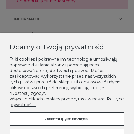
Ten produkt jest niedostępny.
INFORMACJE
PŁATNOŚCI I DOSTAWA
Dbamy o Twoją prywatność
KONTAKT
Pliki cookies i pokrewne im technologie umożliwiają
poprawne działanie strony i pomagają nam
NEWSLETTER
dostosować ofertę do Twoich potrzeb. Możesz
zaakceptować wykorzystanie przez nas wszystkich
Podaj swój adres e-mail, jeżeli chcesz otrzymywać informacje o
tych plików i przejść do sklepu lub dostosować użycie
nowościach i promocjach.
plików do swoich preferencji, wybierając opcję
"Dostosuj zgody".
Zapisz się
Więcej o plikach cookies przeczytasz w naszej Polityce
prywatności.
Zaakceptuj tylko niezbędne