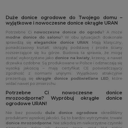
Duże donice ogrodowe do Twojego domu –
wyjątkowe i nowoczesne donice okrągłe URAN
Potrzebne Ci
nowoczesne donice do ogrodu
? A może
modne donice do salonu
? W obu sytuacjach doskonale
sprawdzą się
eleganckie donice URAN
. Mają klasyczny,
ponadczasowy kształt: okrągłą podstawę i proste ściany
rozszerzające się ku górze. Budowa ta sprawia, że mogą
zostać wykorzystane jako
donice na kwiaty
, krzewy, a nawet
drzewka ozdobne. Są produkowane w Polsce i odznaczają się
wysoką jakością – mają certyfikat CE poświadczający
zgodność z normami unijnymi. Wyjątkowo atrakcyjnie
prezentują się
okrągłe donice podświetlane LED
, które
widać nawet po zmierzchu.
Potrzebne Ci nowoczesne donice
mrozoodporne? Wypróbuj okrągłe donice
ogrodowe URAN!
Nie bez powodu
duże donice ogrodowe
określiliśmy
produktami wysokiej jakości. Są to bardzo wytrzymałe, trwałe
donice mrozoodporne
. Nie szkodzą im niekorzystne czynniki
pogodowe, takie jak deszcz, śnieg, grad, lód, niskie