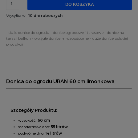
DO KOSZYKA
Wysyłka w:
10 dni roboczych
- duże donice do ogrodu - donice ogrodowe i tarasowe - donice na
taras i balkon - okrągłe donice mrozoodporne - duże donice polskiej
produkcji
Donica do ogrodu URAN 60 cm limonkowa
Szczegóły Produktu:
wysokość:
60 cm
standardowe dno:
55 litrów
podwójne dno:
14 litrów