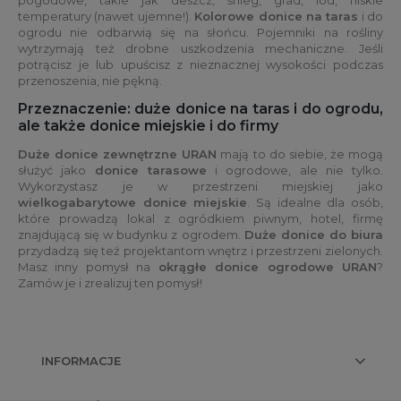
temperatury (nawet ujemne!).
Kolorowe donice na taras
i do
ogrodu nie odbarwią się na słońcu. Pojemniki na rośliny
wytrzymają też drobne uszkodzenia mechaniczne. Jeśli
potrącisz je lub upuścisz z nieznacznej wysokości podczas
przenoszenia, nie pękną.
Przeznaczenie: duże donice na taras i do ogrodu,
ale także donice miejskie i do firmy
Duże donice zewnętrzne URAN
mają to do siebie, że mogą
służyć jako
donice tarasowe
i ogrodowe, ale nie tylko.
Wykorzystasz je w przestrzeni miejskiej jako
wielkogabarytowe donice miejskie
. Są idealne dla osób,
które prowadzą lokal z ogródkiem piwnym, hotel, firmę
znajdującą się w budynku z ogrodem.
Duże donice do biura
przydadzą się też projektantom wnętrz i przestrzeni zielonych.
Masz inny pomysł na
okrągłe donice ogrodowe URAN
?
Zamów je i zrealizuj ten pomysł!
INFORMACJE