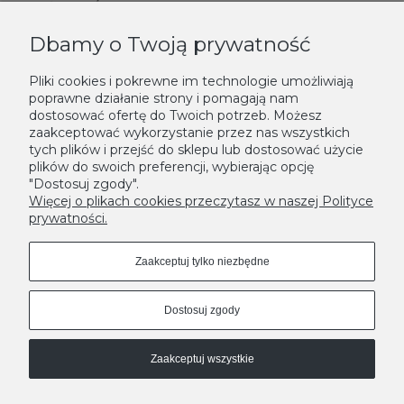
PŁATNOŚCI I DOSTAWA
Dbamy o Twoją prywatność
KONTAKT
Pliki cookies i pokrewne im technologie umożliwiają
poprawne działanie strony i pomagają nam
NEWSLETTER
dostosować ofertę do Twoich potrzeb. Możesz
zaakceptować wykorzystanie przez nas wszystkich
Podaj swój adres e-mail, jeżeli chcesz otrzymywać informacje o
tych plików i przejść do sklepu lub dostosować użycie
plików do swoich preferencji, wybierając opcję
nowościach i promocjach.
"Dostosuj zgody".
Zapisz się
Więcej o plikach cookies przeczytasz w naszej Polityce
prywatności.
Zaakceptuj tylko niezbędne
Dostosuj zgody
Zaakceptuj wszystkie
MODNE DONICE - LEKSYKON
A
|
B
|
C
|
D
|
E
|
F
|
G
|
H
|
I
|
J
|
K
|
L
|
M
|
N
|
O
|
P
|
R
|
S
|
T
|
U
|
W
|
Z