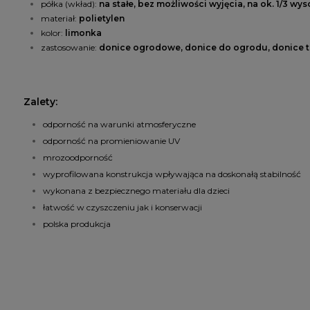
półka (wkład):
na stałe, bez możliwości wyjęcia, na ok. 1/3 wy
materiał:
polietylen
kolor:
limonka
zastosowanie:
donice ogrodowe, donice do ogrodu, donice t
Zalety:
odporność na warunki atmosferyczne
odporność na promieniowanie UV
mrozoodporność
wyprofilowana konstrukcja wpływająca na doskonałą stabilność
wykonana z bezpiecznego materiału dla dzieci
łatwość w czyszczeniu jak i konserwacji
polska produkcja