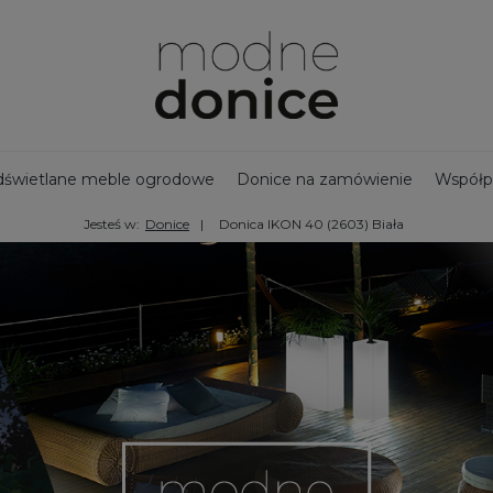
świetlane meble ogrodowe
Donice na zamówienie
Współp
Jesteś w:
Donice
Donica IKON 40 (2603) Biała
jny zbiornik na deszczówkę
Bestsellery - Donice ogrodowe
na taras
Ozdoby ogrodowe
Duże donice
Nowości
Doni