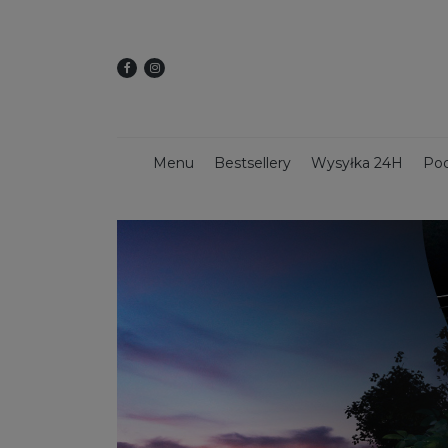
Menu
Bestsellery
Wysyłka 24H
Pod
Dekoracje świąteczne
Kwietniki
Dekoracy
Donice z włókna szklanego
Donice 