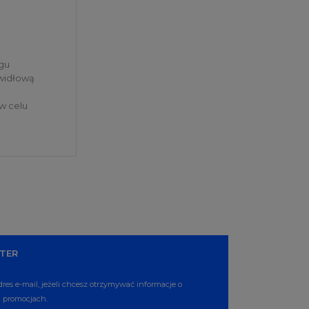
ngu
awidłową
w celu
TER
dres e-mail, jeżeli chcesz otrzymywać informacje o
 promocjach.