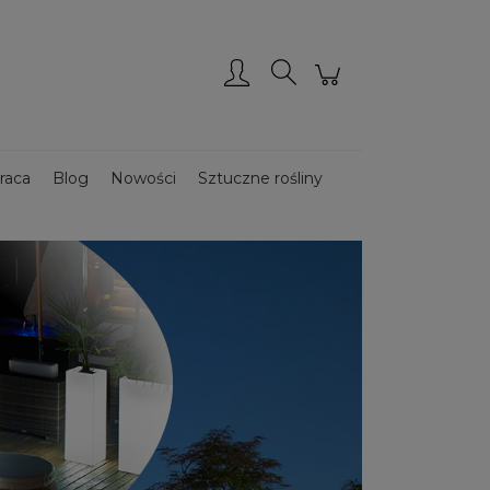
Zarejestruj się
Zaloguj się
raca
Blog
Nowości
Sztuczne rośliny
Donice ze stali CORTEN
Donice drewniane
ce podświetlane
Donice ogrodowe