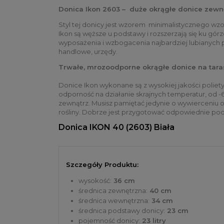
Donica Ikon 2603 – duże okrągłe donice zewn
Styl tej donicy jest wzorem minimalistycznego wz
Ikon są węższe u podstawy i rozszerzają się ku gó
wyposażenia i wzbogacenia najbardziej lubianych pr
handlowe, urzędy.
Trwałe, mrozoodporne okrągłe donice na tara
Donice Ikon wykonane są z wysokiej jakości poliety
odporność na działanie skrajnych temperatur, od -6
zewnątrz. Musisz pamiętać jedynie o wywierceniu 
rośliny. Dobrze jest przygotować odpowiednie podł
Donica IKON 40 (2603)
Biała
Szczegóły Produktu:
wysokość:
36 cm
średnica zewnętrzna:
40 cm
średnica wewnętrzna:
34 cm
średnica podstawy donicy:
23 cm
pojemność donicy:
23 litry