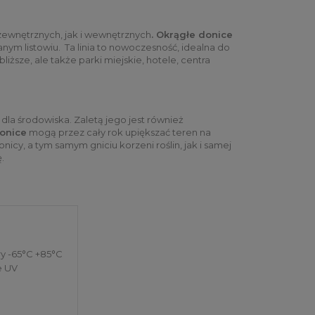
zewnętrznych, jak i wewnętrznych
. Okrągłe donice
ym listowiu. Ta linia to nowoczesność, idealna do
ższe, ale także parki miejskie, hotele, centra
 dla środowiska. Zaletą jego jest również
onice
mogą przez cały rok upiększać teren na
y, a tym samym gniciu korzeni roślin, jak i samej
.
ry -65°C +85°C
e UV