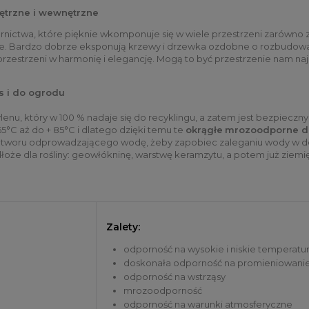
ętrzne i wewnętrzne
ornictwa, które pięknie wkomponuje się w wiele przestrzeni zarówno 
rze. Bardzo dobrze eksponują krzewy i drzewka ozdobne o rozbudowan
zestrzeni w harmonię i elegancję. Mogą to być przestrzenie nam najbli
s i do ogrodu
lenu, który w 100 % nadaje się do recyklingu, a zatem jest bezpieczny
5°C aż do + 85°C i dlatego dzięki temu te
okrągłe
mrozoodporne d
otworu odprowadzającego wodę, żeby zapobiec zaleganiu wody w donic
oże dla rośliny: geowłókninę, warstwę keramzytu, a potem już ziemię
Zalety:
odporność na wysokie i niskie temperatu
doskonała odporność na promieniowani
odporność na wstrząsy
mrozoodporność
odporność na warunki atmosferyczne