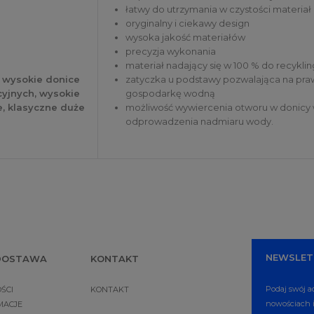
łatwy do utrzymania w czystości materiał
oryginalny i ciekawy design
wysoka jakość materiałów
precyzja wykonania
materiał nadający się w 100 % do recykli
 wysokie donice
zatyczka u podstawy pozwalająca na pr
yjnych, wysokie
gospodarkę wodną
e, klasyczne duże
możliwość wywiercenia otworu w donicy 
odprowadzenia nadmiaru wody.
NEWSLET
 DOSTAWA
KONTAKT
Podaj swój a
ŚCI
KONTAKT
nowościach i
MACJE