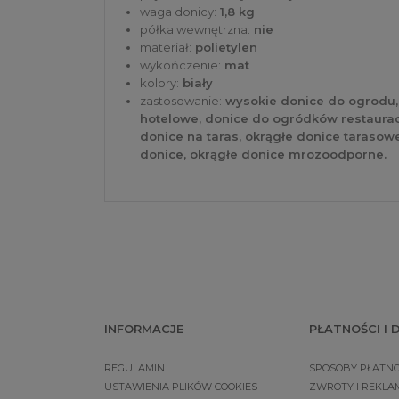
waga donicy:
1,8 kg
półka wewnętrzna:
nie
materiał:
polietylen
wykończenie:
mat
kolory:
biały
zastosowanie:
wysokie donice do ogrodu,
hotelowe, donice do ogródków restaurac
donice na taras, okrągłe donice tarasow
donice, okrągłe donice mrozoodporne.
INFORMACJE
PŁATNOŚCI I
REGULAMIN
SPOSOBY PŁATNO
USTAWIENIA PLIKÓW COOKIES
ZWROTY I REKLA