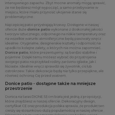
intensywnego zapachu. Zbyt mocne aromaty mogą sprawić,
że nie będziesz mógł wypocząć, a samo przebywanie w
miejscu, które miało przynosić ukojenie stanie się
problematyczne.
Najczęściej patio przystrajają krzewy. Dostępne w naszej
ofercie duże
donice patio
wykonane z doskonałej jakości
tworzyw sztucznego, odpornego na niskie temperatury oraz
na wszelkie warunki atmosferyczne będą pasowały wręcz
idealnie. Oryginalne, designerskie kształty i odporność na
upadki to kolejne zalety, o których nie można zapomnieć.
Donice patio
, które prezentujemy, są bardzo stabilne i
pojemne. Dzięki temu możesz wybrać do przystrojenia
swojego patio na przykład rośliny zarówno iglaste, jak i
liściaste. Idealnie wręcz sprawdzi się żywotnik, cis lub
ostrokrzew. Takie dekoracje będą nie tylko przepiękne, ale
również ochronią Cię przed wiatrem.
Donice patio - dostępne także na mniejsze
przestrzenie
Donica na taras DIONE 53 cm biała jest jedną z propozycji,
które znajdziesz w naszej ofercie. Dekoracyjny design,
certyfikat CE oraz produkcja polska sprawia, że produkt ten
cieszy się stosunkowo dużą popularnością w naszej ofercie.