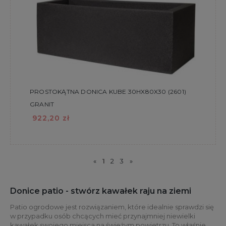
PROSTOKĄTNA DONICA KUBE 30HX80X30 (2601)
GRANIT
922,20 zł
«
1
2
3
»
Donice patio - stwórz kawałek raju na ziemi
Patio ogrodowe jest rozwiązaniem, które idealnie sprawdzi się
w przypadku osób chcących mieć przynajmniej niewielki
kawałek swojego miejsca na świeżym powietrzu. To właśnie