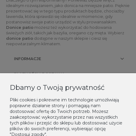
Dlaczego o tym wspominamy? Ponieważ będzie wręcz
idealnym rozwiązaniem, jako donica na mniejsze patio. Pięknie
prezentować się w tego typu produktach będzie, chociażby
lawenda, która sprawdzi się idealnie w momencie, gdy
postanowisz swoje patio urządzić w stylu prowansalskim.
Donice patio
możesz też wykorzystać do hodowania
świeżych ziół, takich jak bazylia, oregano czy mięta. Wybierz
donice patio
dostępne w naszym sklepie i ciesz się
niepowtarzalnym klimatem.
INFORMACJE
PŁATNOŚCI I DOSTAWA
Dbamy o Twoją prywatność
KONTAKT
Pliki cookies i pokrewne im technologie umożliwiają
poprawne działanie strony i pomagają nam
NEWSLETTER
dostosować ofertę do Twoich potrzeb. Możesz
zaakceptować wykorzystanie przez nas wszystkich
Podaj swój adres e-mail, jeżeli chcesz otrzymywać informacje o
tych plików i przejść do sklepu lub dostosować użycie
nowościach i promocjach.
plików do swoich preferencji, wybierając opcję
"Dostosuj zgody".