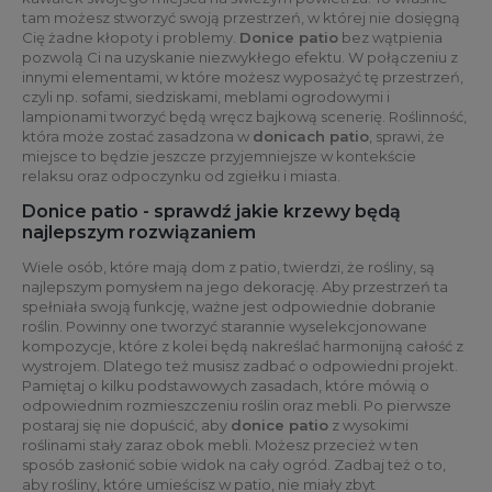
tam możesz stworzyć swoją przestrzeń, w której nie dosięgną
Cię żadne kłopoty i problemy.
Donice patio
bez wątpienia
pozwolą Ci na uzyskanie niezwykłego efektu. W połączeniu z
innymi elementami, w które możesz wyposażyć tę przestrzeń,
czyli np. sofami, siedziskami, meblami ogrodowymi i
lampionami tworzyć będą wręcz bajkową scenerię. Roślinność,
która może zostać zasadzona w
donicach patio
, sprawi, że
miejsce to będzie jeszcze przyjemniejsze w kontekście
relaksu oraz odpoczynku od zgiełku i miasta.
Donice patio - sprawdź jakie krzewy będą
najlepszym rozwiązaniem
Wiele osób, które mają dom z patio, twierdzi, że rośliny, są
najlepszym pomysłem na jego dekorację. Aby przestrzeń ta
spełniała swoją funkcję, ważne jest odpowiednie dobranie
roślin. Powinny one tworzyć starannie wyselekcjonowane
kompozycje, które z kolei będą nakreślać harmonijną całość z
wystrojem. Dlatego też musisz zadbać o odpowiedni projekt.
Pamiętaj o kilku podstawowych zasadach, które mówią o
odpowiednim rozmieszczeniu roślin oraz mebli. Po pierwsze
postaraj się nie dopuścić, aby
donice patio
z wysokimi
roślinami stały zaraz obok mebli. Możesz przecież w ten
sposób zasłonić sobie widok na cały ogród. Zadbaj też o to,
aby rośliny, które umieścisz w patio, nie miały zbyt