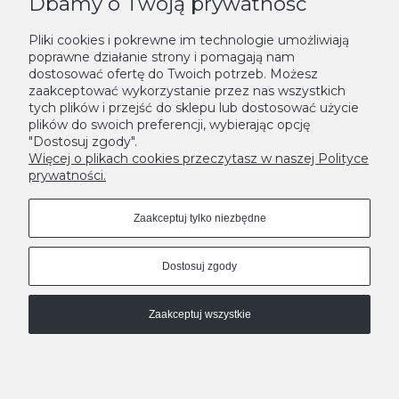
Dbamy o Twoją prywatność
KONTAKT
Pliki cookies i pokrewne im technologie umożliwiają
poprawne działanie strony i pomagają nam
NEWSLETTER
dostosować ofertę do Twoich potrzeb. Możesz
zaakceptować wykorzystanie przez nas wszystkich
Podaj swój adres e-mail, jeżeli chcesz otrzymywać informacje o
tych plików i przejść do sklepu lub dostosować użycie
nowościach i promocjach.
plików do swoich preferencji, wybierając opcję
"Dostosuj zgody".
Zapisz się
Więcej o plikach cookies przeczytasz w naszej Polityce
prywatności.
Zaakceptuj tylko niezbędne
Dostosuj zgody
Zaakceptuj wszystkie
MODNE DONICE - LEKSYKON
A
|
B
|
C
|
D
|
E
|
F
|
G
|
H
|
I
|
J
|
K
|
L
|
M
|
N
|
O
|
P
|
R
|
S
|
T
|
U
|
W
|
Z
Pokaż pełną wersję strony