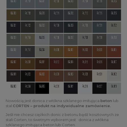
Nowością jest donica z włókna szklanego imitująca
beton
lub
stal
CORTEN – produkt na indywidualne zamówienie.
Jeśli nie chcesz ciężkich donic z betonu bądź kosztownych ze
stali Corten, to śwetnym wyborem jest donica z włókna
szklanego imitująca beton lub Corten.