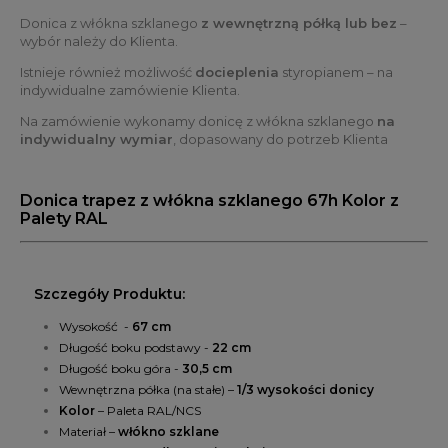
Donica z włókna szklanego
z wewnętrzną półką lub bez
–
wybór należy do Klienta.
Istnieje również możliwość
docieplenia
styropianem – na
indywidualne zamówienie Klienta.
Na zamówienie wykonamy donicę z włókna szklanego
na
indywidualny wymiar
, dopasowany do potrzeb Klienta
Donica trapez z włókna szklanego 67h Kolor z
Palety RAL
Szczegóły Produktu:
Wysokość -
67 cm
Długość boku podstawy -
22 cm
Długość boku góra -
30,5 cm
Wewnętrzna półka (na stałe) –
1/3 wysokości donicy
Kolor
– Paleta RAL/NCS
Materiał –
włókno szklane