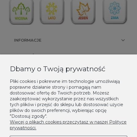
INFORMACJE
PŁATNOŚCI I DOSTAWA
Dbamy o Twoją prywatność
KONTAKT
Pliki cookies i pokrewne im technologie umożliwiają
poprawne działanie strony i pomagają nam
NEWSLETTER
dostosować ofertę do Twoich potrzeb. Możesz
zaakceptować wykorzystanie przez nas wszystkich
Podaj swój adres e-mail, jeżeli chcesz otrzymywać informacje o
tych plików i przejść do sklepu lub dostosować użycie
plików do swoich preferencji, wybierając opcję
nowościach i promocjach.
"Dostosuj zgody".
Zapisz się
Więcej o plikach cookies przeczytasz w naszej Polityce
prywatności.