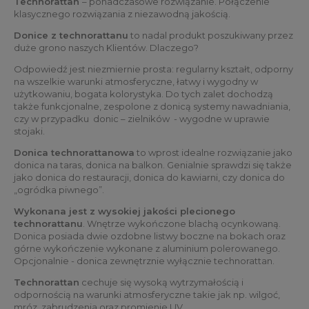
Technorattan
– ponadczasowe rozwiązanie. Połączenie
klasycznego rozwiązania z niezawodną jakością.
Donice z technorattanu
to nadal produkt poszukiwany przez
duże grono naszych Klientów. Dlaczego?
Odpowiedź jest niezmiernie prosta: regularny kształt, odporny
na wszelkie warunki atmosferyczne, łatwy i wygodny w
użytkowaniu, bogata kolorystyka. Do tych zalet dochodzą
także funkcjonalne, zespolone z donicą systemy nawadniania,
czy w przypadku donic – zielników - wygodne w uprawie
stojaki.
Donica technorattanowa
to wprost idealne rozwiązanie jako
donica na taras, donica na balkon. Genialnie sprawdzi się także
jako donica do restauracji, donica do kawiarni, czy donica do
„ogródka piwnego”.
Wykonana jest z wysokiej jakości plecionego
technorattanu
. Wnętrze wykończone blachą ocynkowaną.
Donica posiada dwie ozdobne listwy boczne na bokach oraz
górne wykończenie wykonane z aluminium polerowanego.
Opcjonalnie - donica zewnętrznie wyłącznie technorattan.
Technorattan
cechuje się wysoką wytrzymałością i
odpornością na warunki atmosferyczne takie jak np. wilgoć,
mróz, zabrudzenia oraz promienie UV.