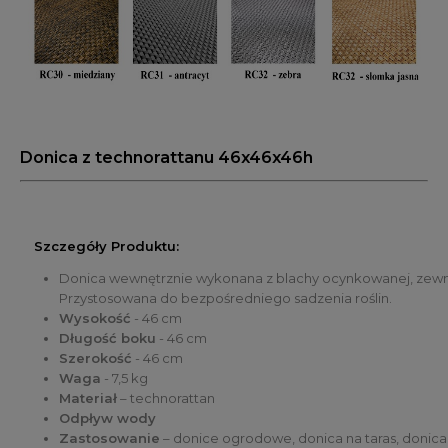
Donica z technorattanu 46x46x46h
Szczegóły Produktu:
Donica wewnętrznie wykonana z blachy ocynkowanej, zewnę
Przystosowana do bezpośredniego sadzenia roślin.
Wysokość
- 46 cm
Długość boku
- 46 cm
Szerokość
- 46 cm
Waga
- 7,5 kg
Materiał
– technorattan
Odpływ wody
Zastosowanie
– donice ogrodowe, donica na taras, donica