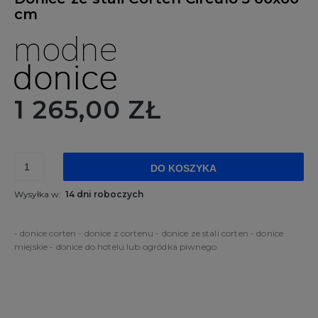
cm
1 265,00 ZŁ
DO KOSZYKA
Wysyłka w:
14 dni roboczych
- donice corten - donice z cortenu - donice ze stali corten - donice
miejskie - donice do hotelu lub ogródka piwnego