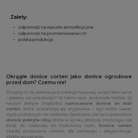
Zalety:
odporność na warunki atmosferyczne
odporność na promieniowanie UV
polska produkcja
Okrągłe donice corten jako donice ogrodowe
przed dom? Czemu nie!
Znudziły Ci się dekoracje produkcji masowej, wciąż takie same
i dalekie od unikalności? W takim razie doskonale trafiłeś. W
naszym sklepie znajdziesz
nowoczesne donice ze stali
corten
, które prezentują się oryginalnie – być może nawet
nigdy podobnych nie widziałeś. Spokojnie, nie są to prawdziwe
donice pokryte rdzą
, które w wyniku deszczu zniszczeją i nie
będą się nadawały do hodowania roślin.
Donice corten
zostały postarzone celowo, dla surowego i eleganckiego
efektu wizualnego.