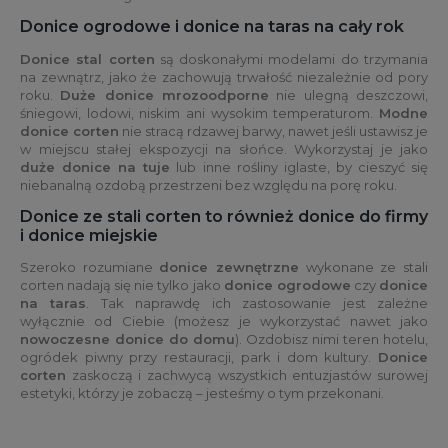
Donice ogrodowe i donice na taras na cały rok
Donice stal corten
są doskonałymi modelami do trzymania
na zewnątrz, jako że zachowują trwałość niezależnie od pory
roku.
Duże donice mrozoodporne
nie ulegną deszczowi,
śniegowi, lodowi, niskim ani wysokim temperaturom.
Modne
donice corten
nie stracą rdzawej barwy, nawet jeśli ustawisz je
w miejscu stałej ekspozycji na słońce. Wykorzystaj je jako
duże donice na tuje
lub inne rośliny iglaste, by cieszyć się
niebanalną ozdobą przestrzeni bez względu na porę roku.
Donice ze stali corten to również donice do firmy
i donice miejskie
Szeroko rozumiane
donice zewnętrzne
wykonane ze stali
corten nadają się nie tylko jako
donice ogrodowe
czy
donice
na taras
. Tak naprawdę ich zastosowanie jest zależne
wyłącznie od Ciebie (możesz je wykorzystać nawet jako
nowoczesne donice do domu
). Ozdobisz nimi teren hotelu,
ogródek piwny przy restauracji, park i dom kultury.
Donice
corten
zaskoczą i zachwycą wszystkich entuzjastów surowej
estetyki, którzy je zobaczą – jesteśmy o tym przekonani.