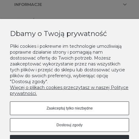
INFORMACJE
PŁATNOŚCI I DOSTAWA
Dbamy o Twoją prywatność
KONTAKT
Pliki cookies i pokrewne im technologie umożliwiają
poprawne działanie strony i pomagają nam
NEWSLETTER
dostosować ofertę do Twoich potrzeb. Możesz
zaakceptować wykorzystanie przez nas wszystkich
Podaj swój adres e-mail, jeżeli chcesz otrzymywać informacje o
tych plików i przejść do sklepu lub dostosować użycie
plików do swoich preferencji, wybierając opcję
nowościach i promocjach.
"Dostosuj zgody".
Zapisz się
Więcej o plikach cookies przeczytasz w naszej Polityce
prywatności.
Zaakceptuj tylko niezbędne
Dostosuj zgody