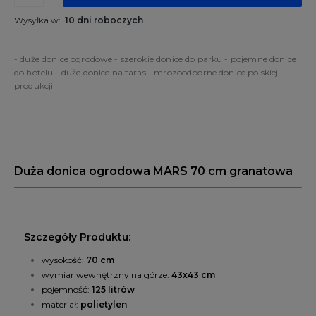
Wysyłka w:
10 dni roboczych
- duże donice ogrodowe - szerokie donice do parku - pojemne donice
do hotelu - duże donice na taras - mrozoodporne donice polskiej
produkcji
Duża donica ogrodowa MARS 70 cm granatowa
Szczegóły Produktu:
wysokość:
70 cm
wymiar wewnętrzny na górze:
43x43 cm
pojemność:
125 litrów
materiał:
polietylen