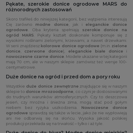
Pękate, szerokie donice ogrodowe MARS do
różnorodnych zastosowań
Skoro trafiłeś do niniejszej kategorii, bez wątpienia interesują
Cię zarówno
modne donice
, jak i
eleganckie donice
ogrodowe
. Oba kryteria spełniają
szerokie donice na
ogród MARS
. Pękaty kształt doskonale komponuje się z
wysokimi roślinami zielonymi, krzewami, a nawet drzewkami.
W serii znajdziesz
kolorowe donice ogrodowe
(m.in.
zielone
donice
,
czerwone donice
),
eleganckie białe donice
i
nowoczesne czarne donice
. Modele ukazane w tej kategorii
mają 70 cm, ale w naszym sklepie zamówisz też wersje 100-
centymetrowe.
Duże donice na ogród i przed dom a pory roku
Wszystkie
duże donice zewnętrzne
znajdujące się w naszym
sklepie to
donice mrozoodporne
, co czyni je dostosowanymi
do trudnych warunków atmosferycznych. Czy to deszczowa
jesień, czy mroźna i śnieżna zima, mogą stać pod gołym
niebem bez ryzyka uszkodzenia.
Nowoczesne donice
ogrodowe
sprawdzą się także w lecie, jako że nie wypłowieją
ani nie odbarwią się na słońcu. Wysoka jakość polskiej
produkcji przekłada się na trwałość – tylko i aż tyle.
Duże donice do biura? Modne donice miejskie?