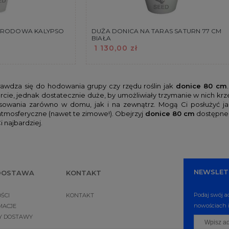
GRODOWA KALYPSO
DUŻA DONICA NA TARAS SATURN 77 CM
BIAŁA
1 130,00 zł
rawdza się do hodowania grupy czy rzędu roślin jak
donice 80 cm
rcie, jednak dostatecznie duże, by umożliwiały trzymanie w nich 
sowania zarówno w domu, jak i na zewnątrz. Mogą Ci posłużyć j
atmosferyczne (nawet te zimowe!). Obejrzyj
donice 80 cm
dostępne 
 najbardziej.
NEWSLET
 DOSTAWA
KONTAKT
Podaj swój a
ŚCI
KONTAKT
nowościach i
MACJE
NY DOSTAWY