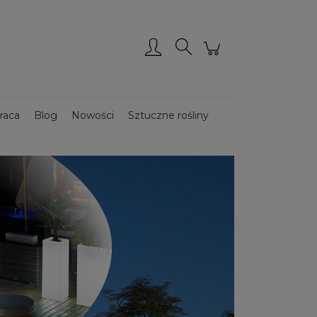
Zarejestruj się
Zaloguj się
raca
Blog
Nowości
Sztuczne rośliny
Donice ze stali CORTEN
Donice drewniane
ce podświetlane
Donice ogrodowe