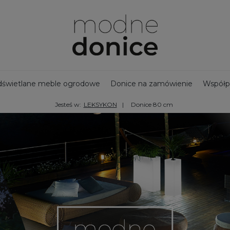
świetlane meble ogrodowe
Donice na zamówienie
Współp
Jesteś w:
LEKSYKON
Donice 80 cm
jny zbiornik na deszczówkę
Bestsellery - Donice ogrodowe
na taras
Ozdoby ogrodowe
Duże donice
Nowości
Doni