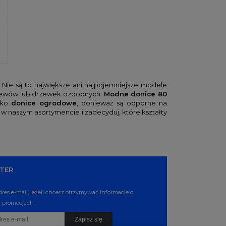
. Nie są to największe ani najpojemniejsze modele
krzewów lub drzewek ozdobnych.
Modne donice 80
ako
donice ogrodowe
, ponieważ są odporne na
w naszym asortymencie i zadecyduj, które kształty
TER
dres e-mail, jeżeli chcesz otrzymywać informacje o
 promocjach.
Zapisz się