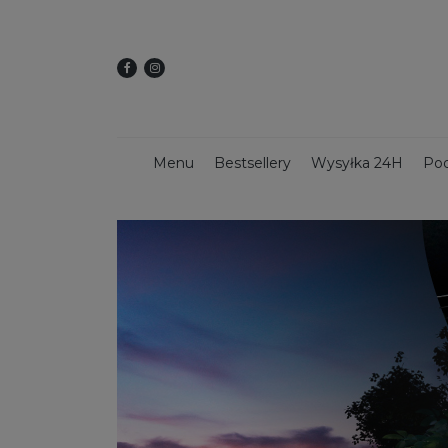
Menu
Bestsellery
Wysyłka 24H
Pod
Dekoracje świąteczne
Kwietniki
Dekoracy
Donice z włókna szklanego
Donice 