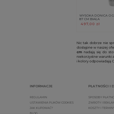
WYSOKA DONICA O
87 CM BIAŁA
497,00 zł
Nic tak dobrze nie sp
dostępne w naszej ofe
cm
nadają się do sto
niekorzystne warunki 
i kolory odpowiadają Ci
INFORMACJE
PŁATNOŚCI I
REGULAMIN
SPOSOBY PŁATNO
USTAWIENIA PLIKÓW COOKIES
ZWROTY I REKLA
JAK KUPOWAĆ?
KOSZTY I TERMI
BLOG