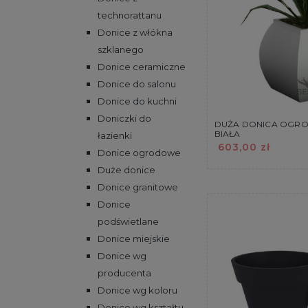
technorattanu
Donice z włókna
szklanego
Donice ceramiczne
Donice do salonu
Donice do kuchni
Doniczki do
DUŻA DONICA OGRO
BIAŁA
łazienki
603,00 zł
Donice ogrodowe
Duże donice
Donice granitowe
Donice
podświetlane
Donice miejskie
Donice wg
producenta
Donice wg koloru
Donice wg kształtu