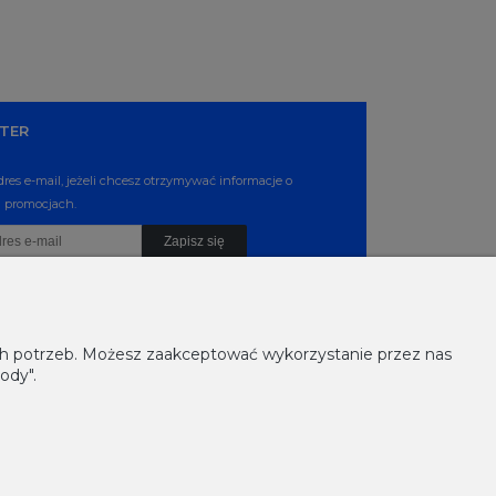
TER
dres e-mail, jeżeli chcesz otrzymywać informacje o
 promocjach.
Zapisz się
ich potrzeb. Możesz zaakceptować wykorzystanie przez nas
ody".