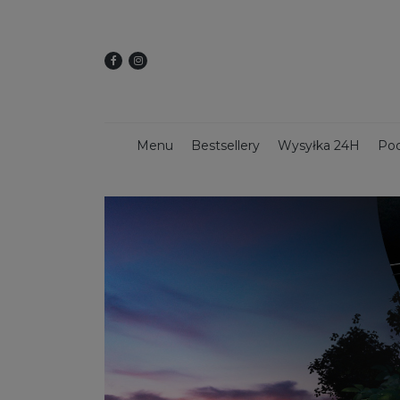
Menu
Bestsellery
Wysyłka 24H
Pod
Dekoracje świąteczne
Kwietniki
Dekoracy
Donice z włókna szklanego
Donice 