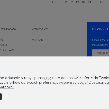
«
1
...
15
16
17
18
19
20
»
NEWSLET
 DOSTAWA
KONTAKT
Podaj swój a
ŚCI
KONTAKT
nowościach i
MACJE
NY DOSTAWY
awne działanie strony i pomagają nam dostosować ofertę do Two
życie plików do swoich preferencji, wybierając opcję "Dostosuj zg
watności.
|
U
|
W
|
Z