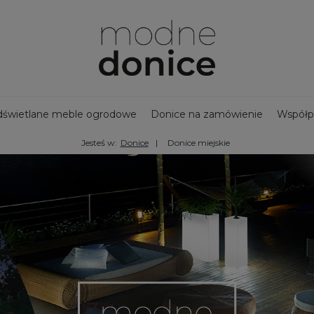
świetlane meble ogrodowe
Donice na zamówienie
Współp
Jesteś w:
Donice
Donice miejskie
jny zbiornik na deszczówkę
Bestsellery - Donice ogrodowe
na taras
Ozdoby ogrodowe
Duże donice
Nowości
Doni