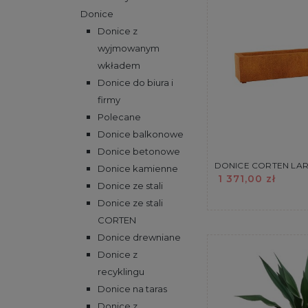
Donice
Donice z
wyjmowanym
wkładem
Donice do biura i
firmy
Polecane
Donice balkonowe
Donice betonowe
DONICE CORTEN LAR
Donice kamienne
1 371,00 zł
Donice ze stali
Donice ze stali
CORTEN
Donice drewniane
Donice z
recyklingu
Donice na taras
Donice z