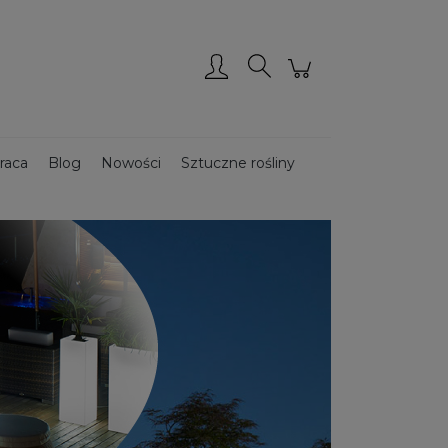
Zarejestruj się
Zaloguj się
raca
Blog
Nowości
Sztuczne rośliny
Donice ze stali CORTEN
Donice drewniane
ce podświetlane
Donice ogrodowe