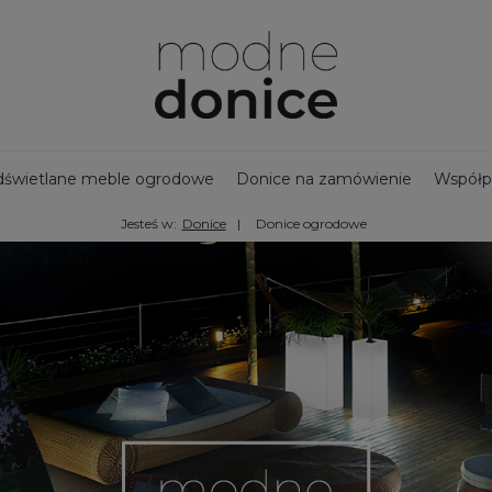
świetlane meble ogrodowe
Donice na zamówienie
Współp
Jesteś w:
Donice
Donice ogrodowe
jny zbiornik na deszczówkę
Bestsellery - Donice ogrodowe
na taras
Ozdoby ogrodowe
Duże donice
Nowości
Doni