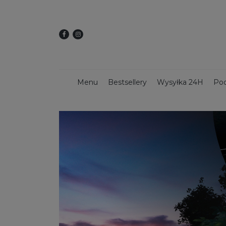
Menu
Bestsellery
Wysyłka 24H
Pod
Dekoracje świąteczne
Kwietniki
Dekoracy
Donice z włókna szklanego
Donice 