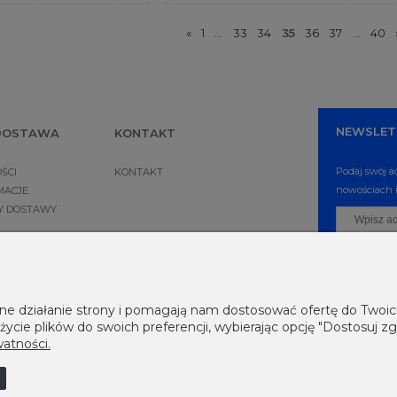
«
1
...
33
34
35
36
37
...
40
NEWSLET
 DOSTAWA
KONTAKT
Podaj swój a
ŚCI
KONTAKT
nowościach i
MACJE
NY DOSTAWY
awne działanie strony i pomagają nam dostosować ofertę do Two
życie plików do swoich preferencji, wybierając opcję "Dostosuj zg
watności.