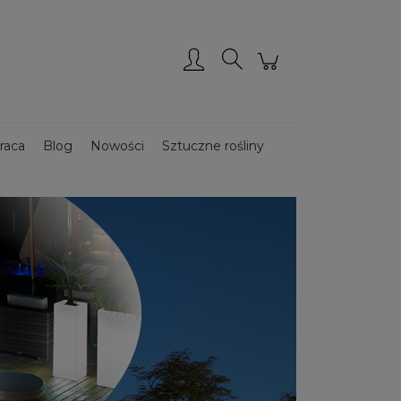
Zarejestruj się
Zaloguj się
raca
Blog
Nowości
Sztuczne rośliny
Donice ze stali CORTEN
Donice drewniane
ce podświetlane
Donice ogrodowe