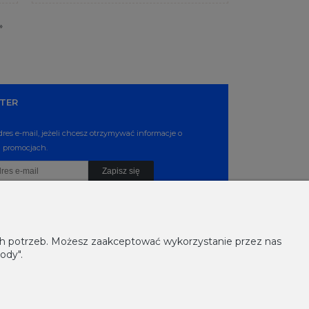
»
TER
dres e-mail, jeżeli chcesz otrzymywać informacje o
 promocjach.
Zapisz się
ich potrzeb. Możesz zaakceptować wykorzystanie przez nas
ody".