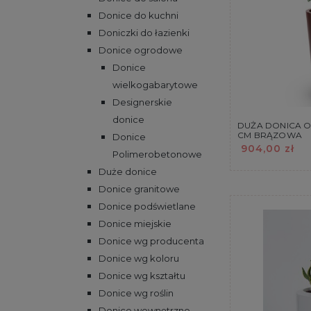
Donice do kuchni
Doniczki do łazienki
Donice ogrodowe
Donice
wielkogabarytowe
Designerskie
donice
DUŻA DONICA 
CM BRĄZOWA
Donice
904,00 zł
Polimerobetonowe
Duże donice
Donice granitowe
Donice podświetlane
Donice miejskie
Donice wg producenta
Donice wg koloru
Donice wg kształtu
Donice wg roślin
Donice wewnętrzne