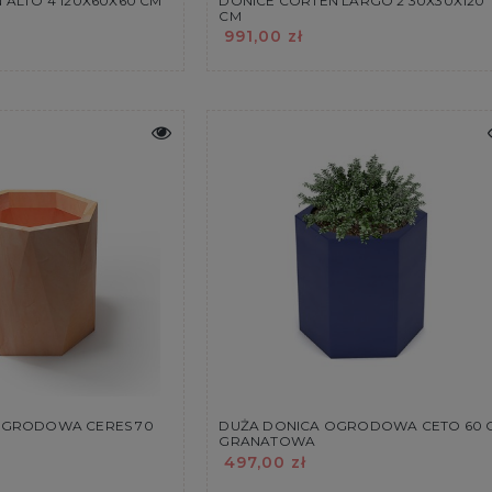
 ALTO 4 120X60X60 CM
DONICE CORTEN LARGO 2 30X30X120
CM
991,00 zł
OGRODOWA CERES 70
DUŻA DONICA OGRODOWA CETO 60 
GRANATOWA
497,00 zł