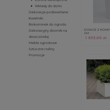
Wkłady do donic
Dekoracje podświetlane
Kwietniki
Biokominek do ogrodu
DONICE Z KOMP
Dekoracyjny zbiornik na
CM
deszczówkę
1 933,00 zł
Meble ogrodowe
Sztuczne rośliny
Promocje