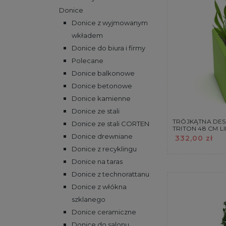
Donice
Donice z wyjmowanym
wkładem
Donice do biura i firmy
Polecane
Donice balkonowe
Donice betonowe
Donice kamienne
Donice ze stali
TRÓJKĄTNA DES
Donice ze stali CORTEN
TRITON 48 CM 
Donice drewniane
332,00 zł
Donice z recyklingu
Donice na taras
Donice z technorattanu
Donice z włókna
szklanego
Donice ceramiczne
Donice do salonu