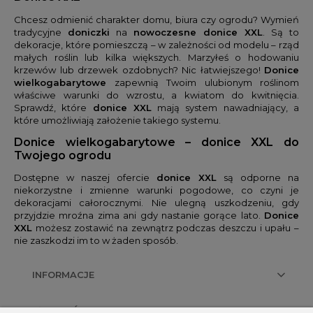
Chcesz odmienić charakter domu, biura czy ogrodu? Wymień
tradycyjne
doniczki
na
nowoczesne donice XXL
. Są to
dekoracje, które pomieszczą – w zależności od modelu – rząd
małych roślin lub kilka większych. Marzyłeś o hodowaniu
krzewów lub drzewek ozdobnych? Nic łatwiejszego!
Donice
wielkogabarytowe
zapewnią Twoim ulubionym roślinom
właściwe warunki do wzrostu, a kwiatom do kwitnięcia.
Sprawdź, które
donice XXL
mają system nawadniający, a
które umożliwiają założenie takiego systemu.
Donice wielkogabarytowe – donice XXL do
Twojego ogrodu
Dostępne w naszej ofercie
donice XXL
są odporne na
niekorzystne i zmienne warunki pogodowe, co czyni je
dekoracjami całorocznymi. Nie ulegną uszkodzeniu, gdy
przyjdzie mroźna zima ani gdy nastanie gorące lato.
Donice
XXL
możesz zostawić na zewnątrz podczas deszczu i upału –
nie zaszkodzi im to w żaden sposób.
INFORMACJE
PŁATNOŚCI I DOSTAWA