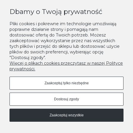
Dbamy o Twoją prywatność
KONTAKT
Pliki cookies i pokrewne im technologie umożliwiają
poprawne działanie strony i pomagają nam
NEWSLETTER
dostosować ofertę do Twoich potrzeb. Możesz
zaakceptować wykorzystanie przez nas wszystkich
Podaj swój adres e-mail, jeżeli chcesz otrzymywać informacje o
tych plików i przejść do sklepu lub dostosować użycie
plików do swoich preferencji, wybierając opcję
nowościach i promocjach.
"Dostosuj zgody".
Zapisz się
Więcej o plikach cookies przeczytasz w naszej Polityce
prywatności.
Zaakceptuj tylko niezbędne
Dostosuj zgody
Zaakceptuj wszystkie
MODNE DONICE - LEKSYKON
A
|
B
|
C
|
D
|
E
|
F
|
G
|
H
|
I
|
J
|
K
|
L
|
M
|
N
|
O
|
P
|
R
|
S
|
T
|
U
|
W
|
Z