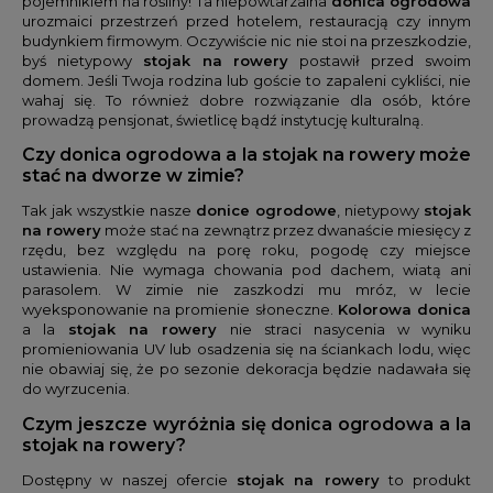
pojemnikiem na rośliny! Ta niepowtarzalna
donica ogrodowa
urozmaici przestrzeń przed hotelem, restauracją czy innym
budynkiem firmowym. Oczywiście nic nie stoi na przeszkodzie,
byś nietypowy
stojak na rowery
postawił przed swoim
domem. Jeśli Twoja rodzina lub goście to zapaleni cykliści, nie
wahaj się. To również dobre rozwiązanie dla osób, które
prowadzą pensjonat, świetlicę bądź instytucję kulturalną.
Czy donica ogrodowa a la stojak na rowery może
stać na dworze w zimie?
Tak jak wszystkie nasze
donice ogrodowe
, nietypowy
stojak
na rowery
może stać na zewnątrz przez dwanaście miesięcy z
rzędu, bez względu na porę roku, pogodę czy miejsce
ustawienia. Nie wymaga chowania pod dachem, wiatą ani
parasolem. W zimie nie zaszkodzi mu mróz, w lecie
wyeksponowanie na promienie słoneczne.
Kolorowa donica
a la
stojak na rowery
nie straci nasycenia w wyniku
promieniowania UV lub osadzenia się na ściankach lodu, więc
nie obawiaj się, że po sezonie dekoracja będzie nadawała się
do wyrzucenia.
Czym jeszcze wyróżnia się donica ogrodowa a la
stojak na rowery?
Dostępny w naszej ofercie
stojak na rowery
to produkt