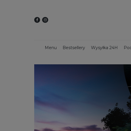
Menu
Bestsellery
Wysyłka 24H
Pod
Dekoracje świąteczne
Kwietniki
Dekoracy
Donice z włókna szklanego
Donice 