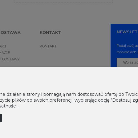
NEWSLET
 DOSTAWA
KONTAKT
Podaj swój a
ŚCI
KONTAKT
nowościach i
MACJE
NY DOSTAWY
awne działanie strony i pomagają nam dostosować ofertę do Two
życie plików do swoich preferencji, wybierając opcję "Dostosuj zg
watności.
|
U
|
W
|
Z