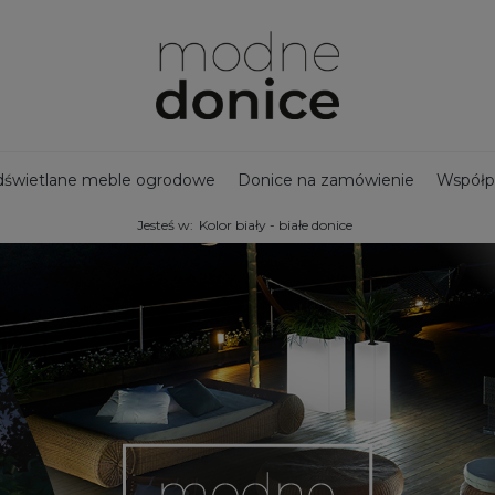
świetlane meble ogrodowe
Donice na zamówienie
Współp
Jesteś w:
Kolor biały - białe donice
jny zbiornik na deszczówkę
Bestsellery - Donice ogrodowe
na taras
Ozdoby ogrodowe
Duże donice
Nowości
Doni