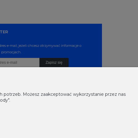
TER
dres e-mail, jeżeli chcesz otrzymywać informacje o
 promocjach.
Zapisz się
ich potrzeb. Możesz zaakceptować wykorzystanie przez nas
ody".