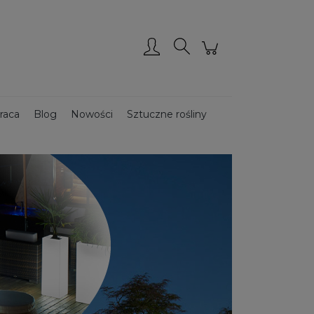
Zarejestruj się
Zaloguj się
raca
Blog
Nowości
Sztuczne rośliny
Donice ze stali CORTEN
Donice drewniane
ce podświetlane
Donice ogrodowe