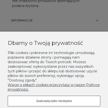
Nie znaleziono produktów spełniających
podane kryteria.
INFORMACJE
PŁATNOŚCI I DOSTAWA
Dbamy o Twoją prywatność
KONTAKT
Pliki cookies i pokrewne im technologie umożliwiają
poprawne działanie strony i pomagają nam
NEWSLETTER
dostosować ofertę do Twoich potrzeb. Możesz
zaakceptować wykorzystanie przez nas wszystkich
Podaj swój adres e-mail, jeżeli chcesz otrzymywać informacje o
tych plików i przejść do sklepu lub dostosować użycie
nowościach i promocjach.
plików do swoich preferencji, wybierając opcję
"Dostosuj zgody".
Zapisz się
Więcej o plikach cookies przeczytasz w naszej Polityce
prywatności.
Zaakceptuj tylko niezbędne