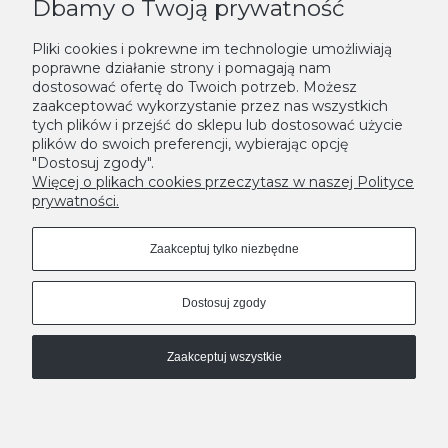
Dbamy o Twoją prywatność
KONTAKT
Pliki cookies i pokrewne im technologie umożliwiają
poprawne działanie strony i pomagają nam
NEWSLETTER
dostosować ofertę do Twoich potrzeb. Możesz
zaakceptować wykorzystanie przez nas wszystkich
Podaj swój adres e-mail, jeżeli chcesz otrzymywać informacje o
tych plików i przejść do sklepu lub dostosować użycie
nowościach i promocjach.
plików do swoich preferencji, wybierając opcję
"Dostosuj zgody".
Zapisz się
Więcej o plikach cookies przeczytasz w naszej Polityce
prywatności.
Zaakceptuj tylko niezbędne
Dostosuj zgody
Zaakceptuj wszystkie
MODNE DONICE - LEKSYKON
A
|
B
|
C
|
D
|
E
|
F
|
G
|
H
|
I
|
J
|
K
|
L
|
M
|
N
|
O
|
P
|
R
|
S
|
T
|
U
|
W
|
Z
Pokaż pełną wersję strony