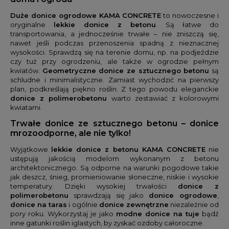
Duże donice ogrodowe KAMA CONCRETE
to nowoczesne i
oryginalne
lekkie donice z betonu
. Są łatwe do
transportowania, a jednocześnie trwałe – nie zniszczą się,
nawet jeśli podczas przenoszenia spadną z nieznacznej
wysokości. Sprawdzą się na terenie domu, np. na podjeździe
czy tuż przy ogrodzeniu, ale także w ogrodzie pełnym
kwiatów.
Geometryczne donice ze sztucznego betonu
są
schludne i minimalistyczne. Zamiast wychodzić na pierwszy
plan, podkreślają piękno roślin. Z tego powodu eleganckie
donice z polimerobetonu
warto zestawiać z kolorowymi
kwiatami.
Trwałe donice ze sztucznego betonu – donice
mrozoodporne, ale nie tylko!
Wyjątkowe
lekkie donice z betonu KAMA CONCRETE
nie
ustępują jakością modelom wykonanym z betonu
architektonicznego. Są odporne na warunki pogodowe takie
jak deszcz, śnieg, promieniowanie słoneczne, niskie i wysokie
temperatury. Dzięki wysokiej trwałości
donice z
polimerobetonu
sprawdzają się jako
donice ogrodowe
,
donice na taras
i ogólnie
donice zewnętrzne
niezależnie od
pory roku. Wykorzystaj je jako
modne donice na tuje
bądź
inne gatunki roślin iglastych, by zyskać ozdoby całoroczne.