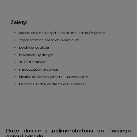
Zalety:
odporność na wszystkie warunki atmosferyczne
odporność na promieniowanie UV
polska produkcja
nowoczesny design
duża stabilność
mrozoodporne donice
idealne donice do wnętrz i na zewnątrz
bezpieczne donice dla dzieci i zwierząt
Duże donice z polimerobetonu do Twojego
domu i ogrodu