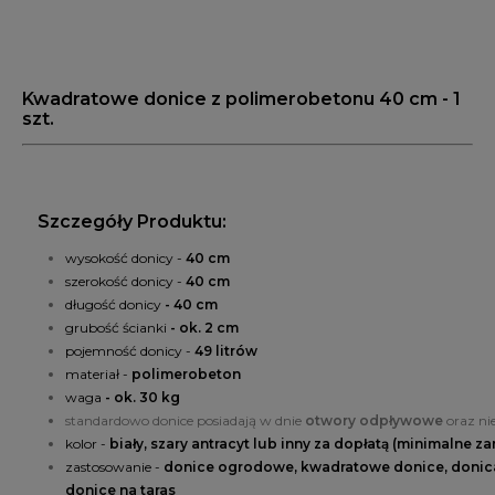
Kwadratowe donice z polimerobetonu 40 cm - 1
szt.
Szczegóły Produktu:
wysokość donicy -
40 cm
szerokość donicy -
40 cm
długość donicy
- 40 cm
grubość ścianki
- ok. 2 cm
pojemność donicy -
49
litrów
materiał -
polimerobeton
waga
- ok. 30 kg
standardowo donice posiadają w dnie
otwory odpływowe
oraz ni
kolor -
biały, szary antracyt lub inny za dopłatą (minimalne za
zastosowanie -
donice ogrodowe, kwadratowe donice, donica
donice na taras