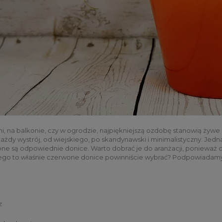
ni, na balkonie, czy w ogrodzie, najpiękniejszą ozdobę stanowią żywe ro
każdy wystrój, od wiejskiego, po skandynawski i minimalistyczny. Jedna
ebne są odpowiednie donice. Warto dobrać je do aranżacji, ponieważ
czego to właśnie czerwone donice powinniście wybrać? Podpowiadam
z