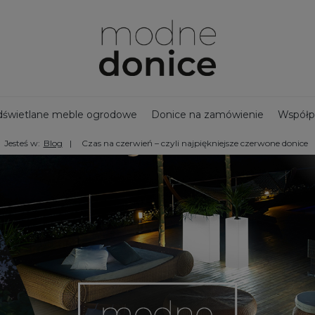
świetlane meble ogrodowe
Donice na zamówienie
Współp
Jesteś w:
Blog
Czas na czerwień – czyli najpiękniejsze czerwone donice
jny zbiornik na deszczówkę
Bestsellery - Donice ogrodowe
na taras
Ozdoby ogrodowe
Duże donice
Nowości
Doni