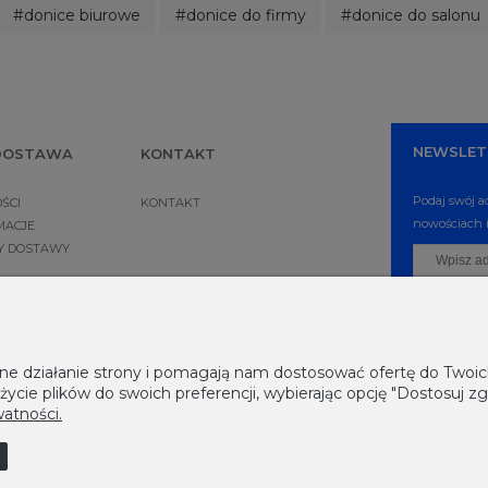
#donice biurowe
#donice do firmy
#donice do salonu
NEWSLET
 DOSTAWA
KONTAKT
Podaj swój a
ŚCI
KONTAKT
nowościach i
MACJE
NY DOSTAWY
awne działanie strony i pomagają nam dostosować ofertę do Two
życie plików do swoich preferencji, wybierając opcję "Dostosuj zg
watności.