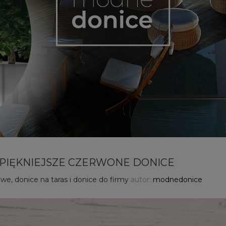
AJPIĘKNIEJSZE CZERWONE DONICE
e, donice na taras i donice do firmy
autor:
modnedonice