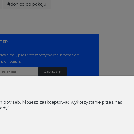
#donice do pokoju
TER
dres e-mail, jeżeli chcesz otrzymywać informacje o
 promocjach.
Zapisz się
ich potrzeb. Możesz zaakceptować wykorzystanie przez nas
ody".