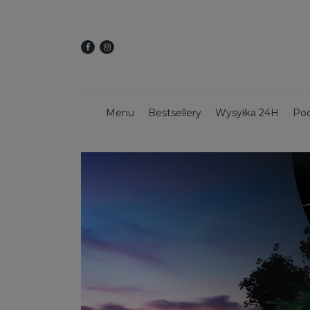
Menu
Bestsellery
Wysyłka 24H
Pod
Dekoracje świąteczne
Kwietniki
Dekoracy
Donice z włókna szklanego
Donice 