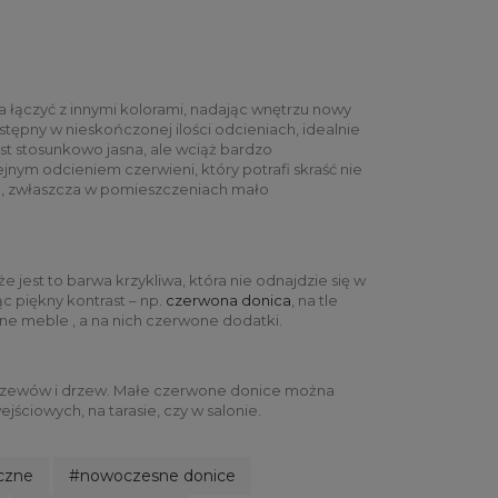
na łączyć z innymi kolorami, nadając wnętrzu nowy
stępny w nieskończonej ilości odcieniach, idealnie
st stosunkowo jasna, ale wciąż bardzo
ejnym odcieniem czerwieni, który potrafi skraść nie
rze, zwłaszcza w pomieszczeniach mało
jest to barwa krzykliwa, która nie odnajdzie się w
ąc piękny kontrast – np.
czerwona donica
, na tle
ne meble , a na nich czerwone dodatki.
, krzewów i drzew. Małe czerwone donice można
ciowych, na tarasie, czy w salonie.
czne
#nowoczesne donice