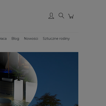
Zarejestruj się
Zaloguj się
raca
Blog
Nowości
Sztuczne rośliny
Donice ze stali CORTEN
Donice drewniane
ce podświetlane
Donice ogrodowe