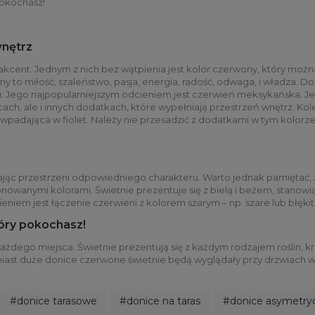
pokochasz!
wnętrz
ty akcent. Jednym z nich bez wątpienia jest kolor czerwony, który moż
to miłość, szaleństwo, pasja, energia, radość, odwaga, i władza. Do
ju. Jego najpopularniejszym odcieniem jest czerwień meksykańska. Je
cach, ale i innych dodatkach, które wypełniają przestrzeń wnętrz. Kol
i wpadająca w fiolet. Należy nie przesadzić z dodatkami w tym kolo
jąc przestrzeni odpowiedniego charakteru. Warto jednak pamiętać, że 
stonowanymi kolorami. Świetnie prezentuje się z bielą i beżem, stanowi
iem jest łączenie czerwieni z kolorem szarym – np. szare lub błękit
tóry pokochasz!
każdego miejsca. Świetnie prezentują się z każdym rodzajem roślin
ast duże donice czerwone świetnie będą wyglądały przy drzwiach wejś
#donice tarasowe
#donice na taras
#donice asymetry