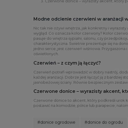
Czerwone donice – wyrazisty akcent, który 
Modne odcienie czerwieni w aranżacji 
Nic tak nie ożywi wnętrza, jak konkretny i wyrazis
wygląd. Co oznacza kolor czerwony? Kolor czerwony 
pasuje do wnętrza sypialni, salonu, czy przedpoko
charakterystyczna. Świetnie prezentuje się na doni
jedno serce, jest czerwień wiśniowa. Przygaszona 
oświetlonych.
Czerwień – z czym ją łączyć?
Czerwień potrafi wprowadzić w dobry nastrój, doda
każdej aranżacji. Dobrze jest łączyć ją z bardziej 
jasnobeżowej ściany. Równie bezpiecznym zestawien
Czerwone donice – wyrazisty akcent, k
Czerwone donice to akcent, który podkreśli urok 
postawić na komodzie, półce lub parapecie, natomi
#donice ogrodowe
#donice do ogrodu