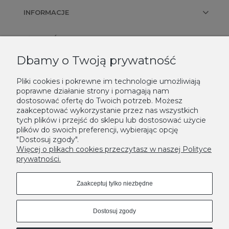
INFORMACJE
PŁATNOŚCI I DOSTAWA
Dbamy o Twoją prywatność
KONTAKT
Pliki cookies i pokrewne im technologie umożliwiają
poprawne działanie strony i pomagają nam
NEWSLETTER
dostosować ofertę do Twoich potrzeb. Możesz
zaakceptować wykorzystanie przez nas wszystkich
Podaj swój adres e-mail, jeżeli chcesz otrzymywać informacje o
tych plików i przejść do sklepu lub dostosować użycie
nowościach i promocjach.
plików do swoich preferencji, wybierając opcję
"Dostosuj zgody".
Zapisz się
Więcej o plikach cookies przeczytasz w naszej Polityce
prywatności.
Zaakceptuj tylko niezbędne
Dostosuj zgody