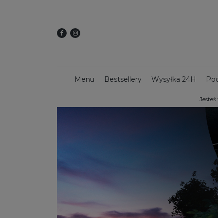
Menu
Bestsellery
Wysyłka 24H
Pod
Jesteś
Dekoracje świąteczne
Kwietniki
Dekoracy
Donice z włókna szklanego
Donice 