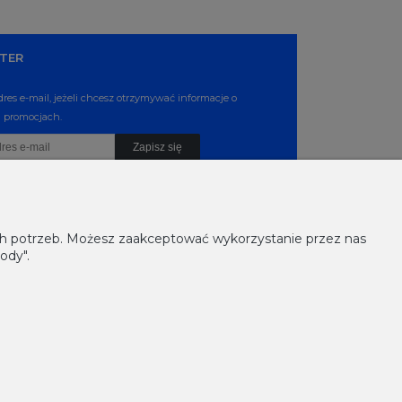
TER
dres e-mail, jeżeli chcesz otrzymywać informacje o
 promocjach.
Zapisz się
ich potrzeb. Możesz zaakceptować wykorzystanie przez nas
ody".