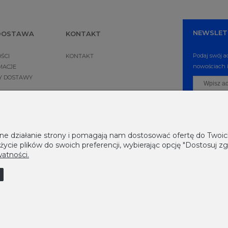
NEWSLET
 DOSTAWA
KONTAKT
Podaj swój a
ŚCI
KONTAKT
nowościach i
MACJE
NY DOSTAWY
awne działanie strony i pomagają nam dostosować ofertę do Two
życie plików do swoich preferencji, wybierając opcję "Dostosuj zg
watności.
|
U
|
W
|
Z
, powered by
.
Sklep internetowy Shoplo.pl
Shoper