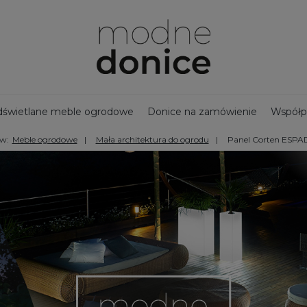
świetlane meble ogrodowe
Donice na zamówienie
Współp
 w:
Meble ogrodowe
Mała architektura do ogrodu
Panel Corten ESPA
jny zbiornik na deszczówkę
Bestsellery - Donice ogrodowe
na taras
Ozdoby ogrodowe
Duże donice
Nowości
Doni