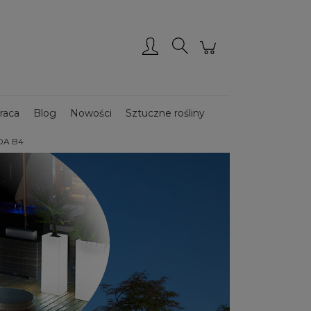
Zarejestruj się
Zaloguj się
raca
Blog
Nowości
Sztuczne rośliny
DA B4
Donice ze stali CORTEN
Donice drewniane
ce podświetlane
Donice ogrodowe