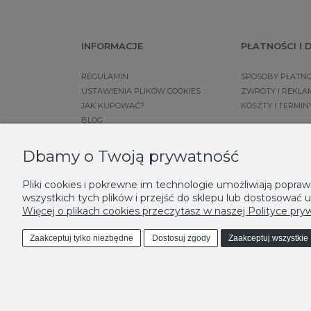
INFORMACJE
PŁATNOŚCI I
REGULAMIN
SPOSOBY PŁATNO
USTAWIENIA PLIKÓW COOKIES
ZWROTY I REKLA
JAK KUPOWAĆ?
KOSZTY I TERMI
BLOG
FAQ - NAJCZĘŚCIEJ ZADAWANE
PYTANIA
Dbamy o Twoją prywatność
POLITYKA PRYWATNOŚCI I
INFORMACJE O COOKIES
Pliki cookies i pokrewne im technologie umożliwiają popr
DONICZKI W POLSCE
wszystkich tych plików i przejść do sklepu lub dostosować u
KODY RABATOWE
Więcej o plikach cookies przeczytasz w naszej Polityce pry
Zaakceptuj tylko niezbędne
Dostosuj zgody
Zaakceptuj wszystkie
MODNE DONICE - LEKSYKON
A
|
B
|
C
|
D
|
E
|
F
|
G
|
H
|
I
|
J
|
K
|
L
|
M
|
N
|
O
|
P
|
R
|
S
|
T