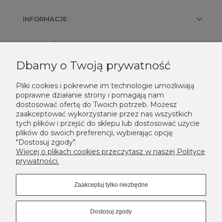
INFORMACJE
PŁATNOŚCI I DOSTAWA
Dbamy o Twoją prywatność
KONTAKT
Pliki cookies i pokrewne im technologie umożliwiają
poprawne działanie strony i pomagają nam
NEWSLETTER
dostosować ofertę do Twoich potrzeb. Możesz
zaakceptować wykorzystanie przez nas wszystkich
Podaj swój adres e-mail, jeżeli chcesz otrzymywać informacje o
tych plików i przejść do sklepu lub dostosować użycie
nowościach i promocjach.
plików do swoich preferencji, wybierając opcję
"Dostosuj zgody".
Zapisz się
Więcej o plikach cookies przeczytasz w naszej Polityce
prywatności.
Zaakceptuj tylko niezbędne
Dostosuj zgody