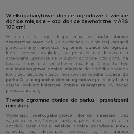
Wielkogabarytowe donice ogrodowe i wielkie
donice miejskie – oto donice zewnętrzne MARS
100 cm!
W ofercie naszego sklepu znajdziesz
duże donice
zewnętrzne MARS
w kilku wymiarach. W niniejszej kategorii
przedstawiamy największe,
ogromne donice do ogrodu
,
które świetnie wyglądają w połączeniu z krzewami i
drzewkami. Sprawdzą się w dużym ogrodzie przy domu, na
terenie firmy i w przestrzeni miejskiej. Mogą to być
wielkogabarytowe donice miejskie
do ogródka piwnego
lub przed siedzibę urzędu, lecz również
modne donice do
parku
. Jako
eleganckie donice ogrodowe
polecamy białe i
czarne. Wybierz
kolorowe donice zewnętrzne
, by dodać
przestrzeni energii.
Trwałe ogromne donice do parku i przestrzeni
miejskiej
Wybierając
wielkogabarytowe donice miejskie
, bez
wątpienia chcesz, żeby posłużyły na jak najdłużej – na lata! – i
ozdobiły teren trwale.
Wielkie donice ogrodowe MARS
sprawdzą się doskonale, ponieważ są to
donice