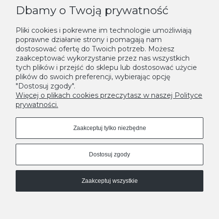
Dbamy o Twoją prywatność
KONTAKT
Pliki cookies i pokrewne im technologie umożliwiają
poprawne działanie strony i pomagają nam
NEWSLETTER
dostosować ofertę do Twoich potrzeb. Możesz
zaakceptować wykorzystanie przez nas wszystkich
Podaj swój adres e-mail, jeżeli chcesz otrzymywać informacje o
tych plików i przejść do sklepu lub dostosować użycie
plików do swoich preferencji, wybierając opcję
nowościach i promocjach.
"Dostosuj zgody".
Zapisz się
Więcej o plikach cookies przeczytasz w naszej Polityce
prywatności.
Zaakceptuj tylko niezbędne
Dostosuj zgody
Zaakceptuj wszystkie
MODNE DONICE - LEKSYKON
A
|
B
|
C
|
D
|
E
|
F
|
G
|
H
|
I
|
J
|
K
|
L
|
M
|
N
|
O
|
P
|
R
|
S
|
T
|
U
|
W
|
Z
Pokaż pełną wersję strony