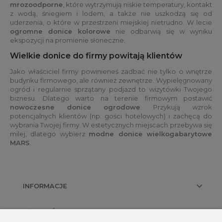
mrozoodporne
, które wytrzymują niskie temperatury, kontakt
z wodą, śniegiem i lodem, a także nie uszkodzą się od
uderzenia, o które w przestrzeni miejskiej nietrudno. W lecie
ogromne donice kolorowe
nie odbarwią się w wyniku
ekspozycji na promienie słoneczne.
Wielkie donice do firmy powitają klientów
Jako właściciel firmy powinieneś zadbać nie tylko o wnętrze
budynku firmowego, ale również zewnętrze. Wypielęgnowany
ogród i regularnie sprzątany podjazd to wizytówki Twojego
biznesu. Dlatego warto na terenie firmowym postawić
nowoczesne donice ogrodowe
. Przykują wzrok
potencjalnych klientów (np. gości hotelowych) i zachęcą do
wybrania Twojej firmy. W estetycznych miejscach przebywa się
milej, dlatego wybierz
modne donice wielkogabarytowe
MARS
.
INFORMACJE
PŁATNOŚCI I DOSTAWA