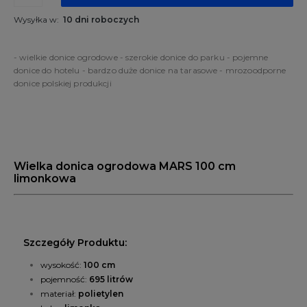
Wysyłka w:
10 dni roboczych
- wielkie donice ogrodowe - szerokie donice do parku - pojemne
donice do hotelu - bardzo duże donice na tarasowe - mrozoodporne
donice polskiej produkcji
Wielka donica ogrodowa MARS 100 cm
limonkowa
Szczegóły Produktu:
wysokość:
100 cm
pojemność:
695 litrów
materiał:
polietylen