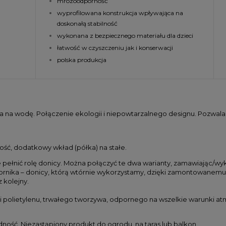
mrozoodporność
wyprofilowana konstrukcja wpływająca na
doskonałą stabilność
wykonana z bezpiecznego materiału dla dzieci
łatwość w czyszczeniu jak i konserwacji
polska produkcja
ica na wodę. Połączenie ekologii i niepowtarzalnego designu. Pozw
ść, dodatkowy wkład (półka) na stałe.
ełnić rolę donicy. Można połączyć te dwa warianty, zamawiając/wy
rnika – donicy, którą wtórnie wykorzystamy, dzięki zamontowanemu 
 kolejny.
i polietylenu, trwałego tworzywa, odpornego na wszelkie warunki at
dność. Niezastąpiony produkt do ogrodu, na taras lub balkon.