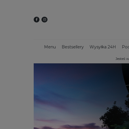
Menu
Bestsellery
Wysyłka 24H
Pod
Jesteś w
Dekoracje świąteczne
Kwietniki
Dekoracy
Donice z włókna szklanego
Donice 