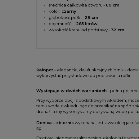
średnica całkowita otworu -
6
0 cm
kolor:
czarny
głębokość półki -
29 cm
pojemność -
285
litrów
wysokość kranu od podstawy -
32 cm
Rainpot
– elegancki, dwufunkcyjny zbiornik - don
wykorzystać przykładowo do podlewania roślin.
Występuje w dwóch wariantach
- pełna pojemno
Przy wyborze opcji z dodatkowym wkładem, może p
temu woda z wkładu będzie przenikać na spód zbio
drenaż, a my wykorzystamy odzyskaną wodę po raz
Donica - zbiornik
wykonana jest z wysokiej jakośc
itp.
Estetyka, niepowtarzalny design, ekologia i oszczę