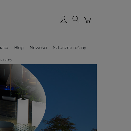
Zarejestruj się
Zaloguj się
raca
Blog
Nowości
Sztuczne rośliny
 czarny
Donice ze stali CORTEN
Donice drewniane
ce podświetlane
Donice ogrodowe