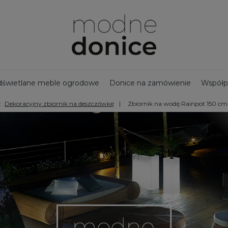
świetlane meble ogrodowe
Donice na zamówienie
Współp
:
Dekoracyjny zbiornik na deszczówkę
Zbiornik na wodę Rainpot 150 cm
jny zbiornik na deszczówkę
Bestsellery - Donice ogrodowe
na taras
Ozdoby ogrodowe
Duże donice
Nowości
Doni