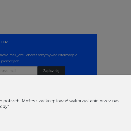
TER
dres e-mail, jeżeli chcesz otrzymywać informacje o
 promocjach.
Zapisz się
ich potrzeb. Możesz zaakceptować wykorzystanie przez nas
ody".