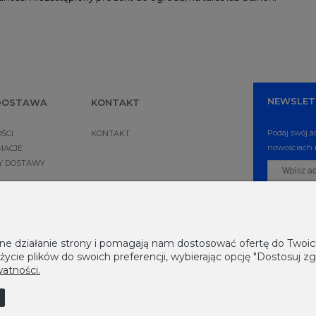
NEWSLET
 DOSTAWA
KONTAKT
Podaj swój a
ŚCI
KONTAKT
nowościach i
MACJE
NY DOSTAWY
awne działanie strony i pomagają nam dostosować ofertę do Two
życie plików do swoich preferencji, wybierając opcję "Dostosuj zg
watności.