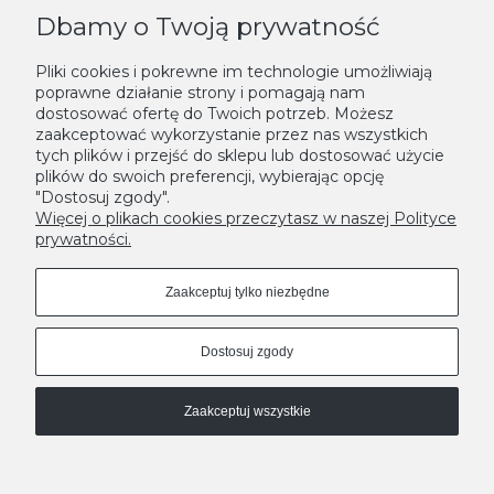
Dbamy o Twoją prywatność
KONTAKT
Pliki cookies i pokrewne im technologie umożliwiają
poprawne działanie strony i pomagają nam
NEWSLETTER
dostosować ofertę do Twoich potrzeb. Możesz
zaakceptować wykorzystanie przez nas wszystkich
Podaj swój adres e-mail, jeżeli chcesz otrzymywać informacje o
tych plików i przejść do sklepu lub dostosować użycie
nowościach i promocjach.
plików do swoich preferencji, wybierając opcję
"Dostosuj zgody".
Zapisz się
Więcej o plikach cookies przeczytasz w naszej Polityce
prywatności.
Zaakceptuj tylko niezbędne
Dostosuj zgody
Zaakceptuj wszystkie
MODNE DONICE - LEKSYKON
A
|
B
|
C
|
D
|
E
|
F
|
G
|
H
|
I
|
J
|
K
|
L
|
M
|
N
|
O
|
P
|
R
|
S
|
T
|
U
|
W
|
Z
Pokaż pełną wersję strony