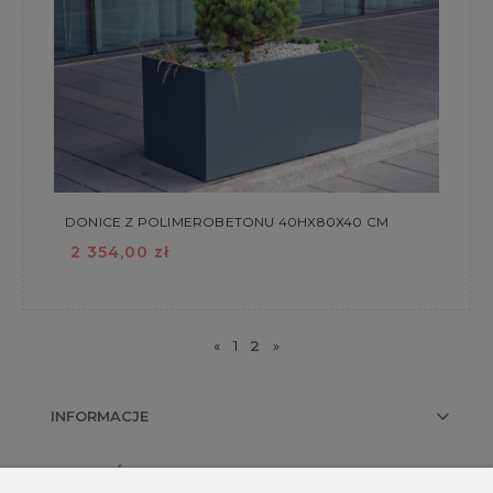
DONICE Z POLIMEROBETONU 40HX80X40 CM
2 354,00 zł
«
1
2
»
INFORMACJE
PŁATNOŚCI I DOSTAWA