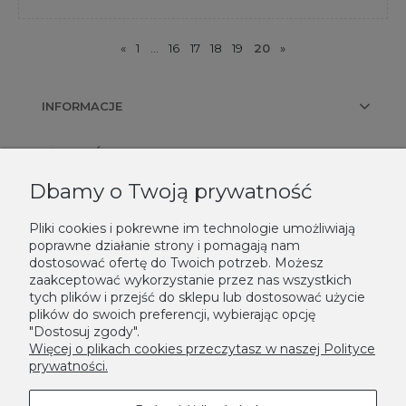
«
1
...
16
17
18
19
20
»
INFORMACJE
PŁATNOŚCI I DOSTAWA
Dbamy o Twoją prywatność
KONTAKT
Pliki cookies i pokrewne im technologie umożliwiają
poprawne działanie strony i pomagają nam
NEWSLETTER
dostosować ofertę do Twoich potrzeb. Możesz
zaakceptować wykorzystanie przez nas wszystkich
Podaj swój adres e-mail, jeżeli chcesz otrzymywać informacje o
tych plików i przejść do sklepu lub dostosować użycie
nowościach i promocjach.
plików do swoich preferencji, wybierając opcję
"Dostosuj zgody".
Zapisz się
Więcej o plikach cookies przeczytasz w naszej Polityce
prywatności.